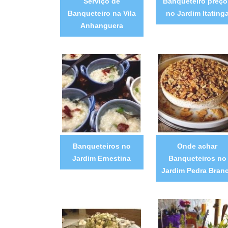
Serviço de
Banqueteiro preço
Banqueteiro na Vila
no Jardim Itating
Anhanguera
Banqueteiros no
Onde achar
Jardim Ernestina
Banqueteiros no
Jardim Pedra Bran