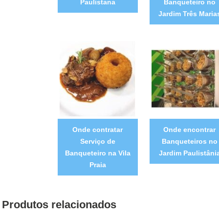
Paulistana
Banqueteiro no
Jardim Três Maria
Onde contratar
Onde encontrar
Serviço de
Banqueteiros no
Banqueteiro na Vila
Jardim Paulistâni
Praia
Produtos relacionados