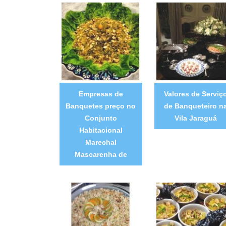
Empresas de
Valores de Serviç
Banquetes preço no
de Banqueteiro n
Conjunto
Vila Jaraguá
Habitacional
Marechal
Mascarenha de