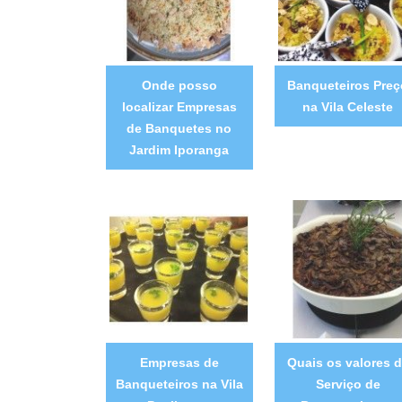
Onde posso
Banqueteiros Preç
localizar Empresas
na Vila Celeste
de Banquetes no
Jardim Iporanga
Empresas de
Quais os valores 
Banqueteiros na Vila
Serviço de