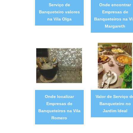
Serviço de
Onde encontrar
Banqueteiro valores
Empresas de
na Vila Olga
Banqueteiros na Vi
Margareth
Onde localizar
Valor de Serviço d
Empresas de
Banqueteiro no
Banqueteiros na Vila
Jardim Ideal
Romero