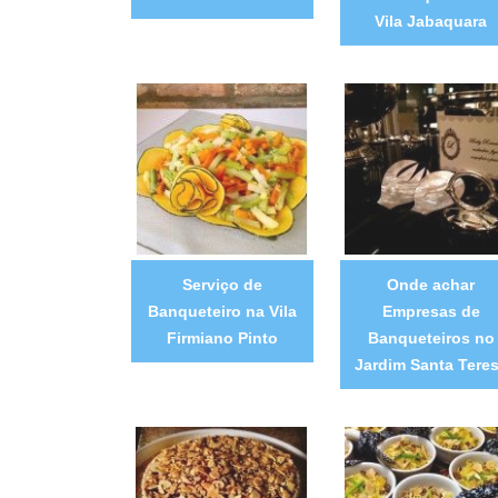
Vila Jabaquara
Serviço de
Onde achar
Banqueteiro na Vila
Empresas de
Firmiano Pinto
Banqueteiros no
Jardim Santa Tere