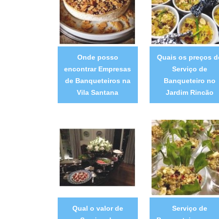
Onde posso
Quais os preços d
encontrar Empresas
Serviço de
de Banqueteiros na
Banqueteiro no
Vila Santana
Jardim Rincão
Qual o valor de
Serviço de