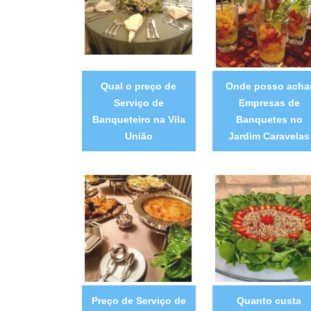
Qual o preço de
Onde posso acha
Serviço de
Empresas de
Banqueteiro na Vila
Banquetes no
União
Jardim Caravelas
Preço de Serviço de
Quanto custa