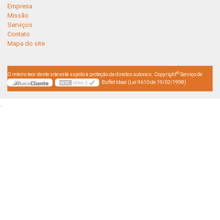
Empresa
Missão
Serviços
Contato
Mapa do site
©
O inteiro teor deste site está sujeito à proteção de direitos autorais. Copyright
Serviço de
Buffet Ideal (Lei 9610 de 19/02/1998)