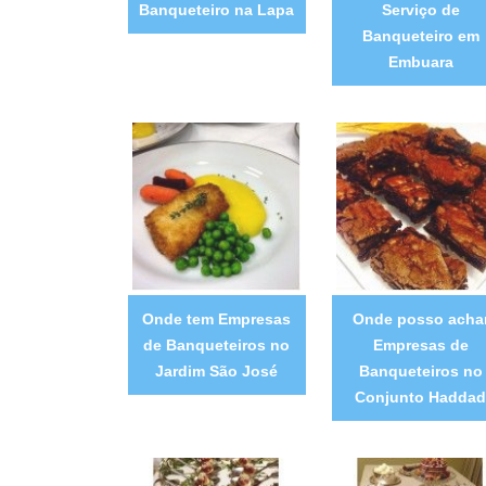
Banqueteiro na Lapa
Serviço de
Banqueteiro em
Embuara
Onde tem Empresas
Onde posso acha
de Banqueteiros no
Empresas de
Jardim São José
Banqueteiros no
Conjunto Haddad