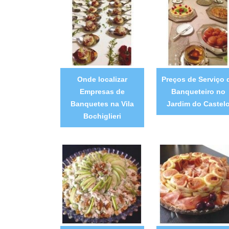
Onde localizar
Preços de Serviço 
Empresas de
Banqueteiro no
Banquetes na Vila
Jardim do Castel
Bochiglieri