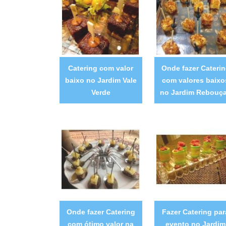
Catering com valor
Onde fazer Cateri
baixo no Jardim Vale
com valores baixo
Verde
no Jardim Rebouç
Onde fazer Catering
Fazer Catering par
com ótimo valor na
evento no Jardim