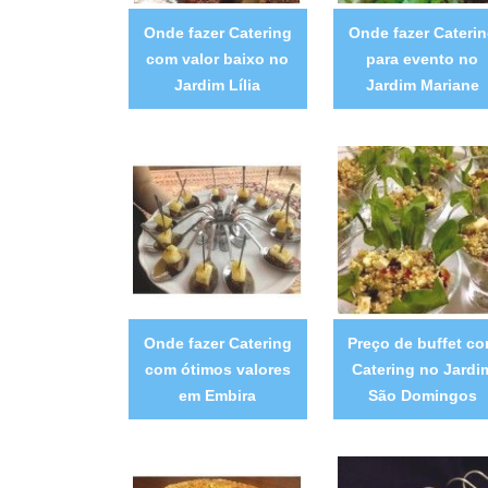
Onde fazer Catering
Onde fazer Cateri
com valor baixo no
para evento no
Jardim Lília
Jardim Mariane
Onde fazer Catering
Preço de buffet c
com ótimos valores
Catering no Jardi
em Embira
São Domingos