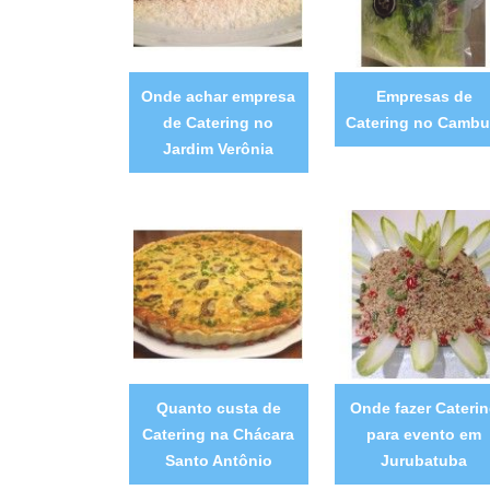
Onde achar empresa
Empresas de
de Catering no
Catering no Cambu
Jardim Verônia
Quanto custa de
Onde fazer Cateri
Catering na Chácara
para evento em
Santo Antônio
Jurubatuba