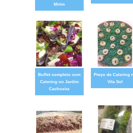
Mirim
Buffet completo com
Preço de Catering 
Catering no Jardim
Vila Sol
Cachoeira