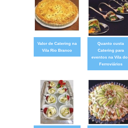
Valor de Catering na
Quanto custa
Vila Rio Branco
Catering para
eventos na Vila do
Ferroviários