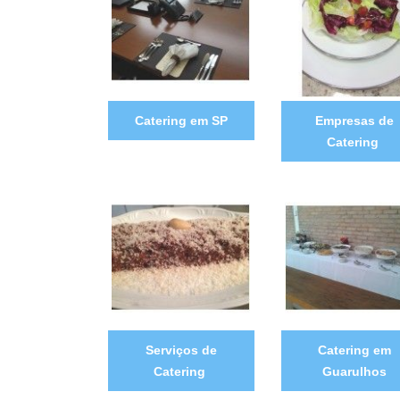
Catering em SP
Empresas de
Catering
Serviços de
Catering em
Catering
Guarulhos