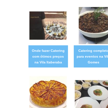
Onde fazer Catering
Catering complet
com ótimos preços
para eventos na Vi
na Vila Itaberaba
Gomes