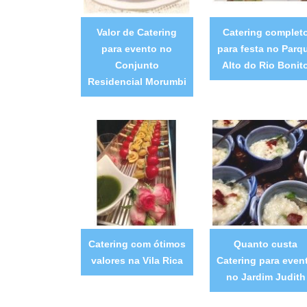
Valor de Catering
Catering complet
para evento no
para festa no Parq
Conjunto
Alto do Rio Bonit
Residencial Morumbi
Catering com ótimos
Quanto custa
valores na Vila Rica
Catering para even
no Jardim Judith