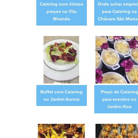
Catering com ótimos
Onde achar empre
preços na Vila
para Catering na
Miranda
Chácara São Marc
Buffet com Catering
Preço de Caterin
no Jardim Aurora
para eventos no
Jardim Alva