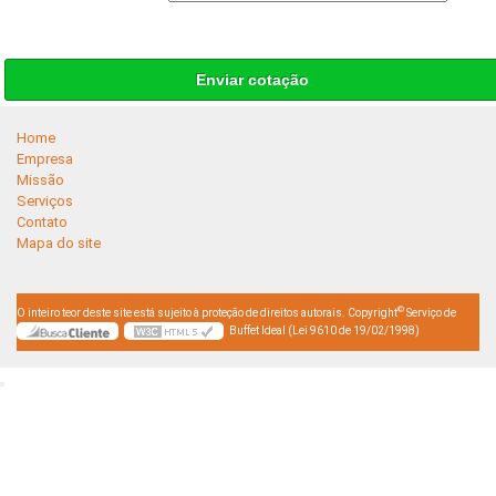
Enviar cotação
Home
Empresa
Missão
Serviços
Contato
Mapa do site
©
O inteiro teor deste site está sujeito à proteção de direitos autorais. Copyright
Serviço de
Buffet Ideal (Lei 9610 de 19/02/1998)