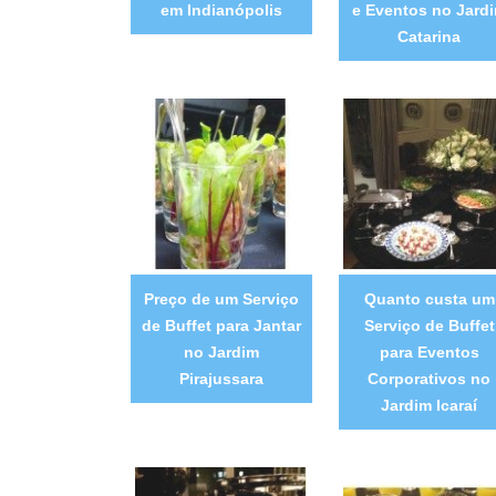
em Indianópolis
e Eventos no Jard
Catarina
Preço de um Serviço
Quanto custa um
de Buffet para Jantar
Serviço de Buffet
no Jardim
para Eventos
Pirajussara
Corporativos no
Jardim Icaraí