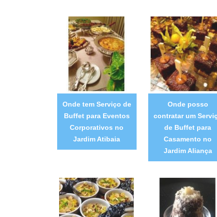
Onde tem Serviço de
Onde posso
Buffet para Eventos
contratar um Servi
Corporativos no
de Buffet para
Jardim Atibaia
Casamento no
Jardim Aliança