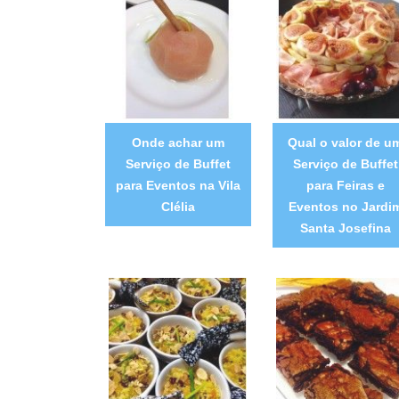
Onde achar um
Qual o valor de u
Serviço de Buffet
Serviço de Buffet
para Eventos na Vila
para Feiras e
Clélia
Eventos no Jardi
Santa Josefina