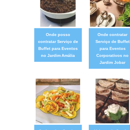
Onde posso
Onde contratar
contratar Serviço de
Serviço de Buffet
Buffet para Eventos
para Eventos
no Jardim Amália
Corporativos no
Jardim Jobar