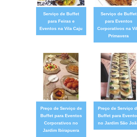
Serviço de Buffet
Serviço de Buffet
para Feiras e
para Eventos
Eventos na Vila Caju
Corporativos na Vi
Primavera
Preço de Serviço de
Preço de Serviço 
Buffet para Eventos
Buffet para Event
Corporativos no
no Jardim São Joã
Jardim Ibirapuera