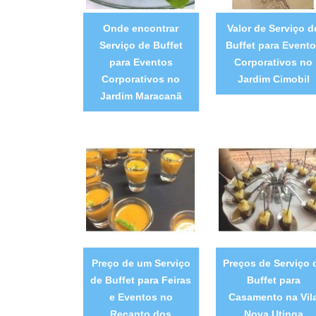
Onde encontrar
Valor de Serviço d
Serviço de Buffet
Buffet para Event
para Eventos
Corporativos no
Corporativos no
Jardim Cimobil
Jardim Maracanã
Preço de um Serviço
Preços de Serviço 
de Buffet para Feiras
Buffet para
e Eventos no
Casamento na Vil
Recanto dos
Nova Utinga