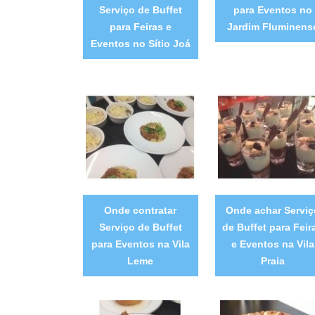
Serviço de Buffet
para Eventos no
para Feiras e
Jardim Fluminens
Eventos no Sítio Joá
Onde contratar
Onde achar Serviç
Serviço de Buffet
de Buffet para Feir
para Eventos na Vila
e Eventos na Vila
Leme
Praia