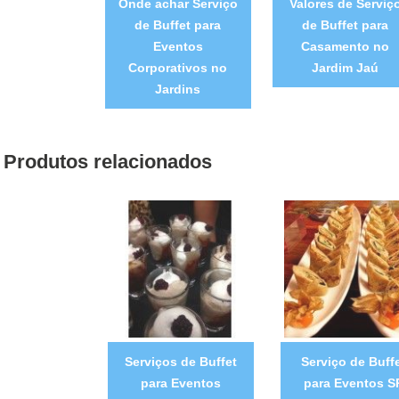
Onde achar Serviço
Valores de Serviç
de Buffet para
de Buffet para
Eventos
Casamento no
Corporativos no
Jardim Jaú
Jardins
Produtos relacionados
Serviços de Buffet
Serviço de Buff
para Eventos
para Eventos S