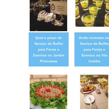
Qual o preço de
Onde contratar u
Serviço de Buffet
Serviço de Buffet
para Feiras e
para Feiras e
Eventos no Jardim
Eventos na Vila
Piracuama
Caiúba