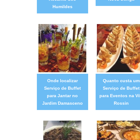
Humildes
Onde localizar
Quanto custa um
Serviço de Buffet
Serviço de Buffet
para Jantar no
para Eventos na Vi
Jardim Damasceno
Rossin