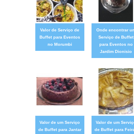
Valor de Serviço de
Onde encontrar u
Buffet para Eventos
Serviço de Buffet
no Morumbi
para Eventos no
Jardim Dionisio
Valor de um Serviço
Valor de um Serviç
de Buffet para Jantar
de Buffet para Feir