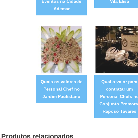
Eventos na Cidade
Vila Elisa
Ademar
Quais os valores de
Qual o valor para
Personal Chef no
contratar um
Jardim Paulistano
Personal Chefs n
Conjunto Promora
Raposo Tavares
Produtos relacionados