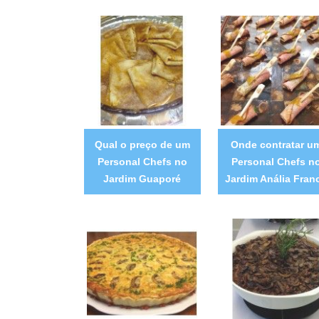
Qual o preço de um
Onde contratar u
Personal Chefs no
Personal Chefs n
Jardim Guaporé
Jardim Anália Fran