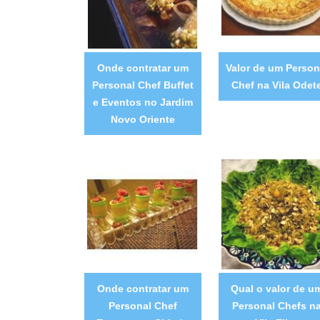
Onde contratar um
Valor de um Person
Personal Chef Buffet
Chef na Vila Odet
e Eventos no Jardim
Novo Oriente
Onde contratar um
Qual o valor de u
Personal Chef
Personal Chefs n