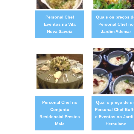
Personal Chef
Quais os preços d
Eventos na Vila
Personal Chef no
Nova Savoia
Jardim Ademar
Personal Chef no
Qual o preço de u
Conjunto
Personal Chef Buff
Residencial Prestes
e Eventos no Jard
Maia
Herculano