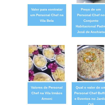
Valor para contratar
Preço de um
um Personal Chef na
Personal Chef no
Vila Bela
Conjunto
Habitacional Padr
José de Anchieta
Valores de Personal
Qual o valor de u
Chef na Vila Irmãos
Personal Chef Buff
Arnoni
e Eventos no Jard
Orli