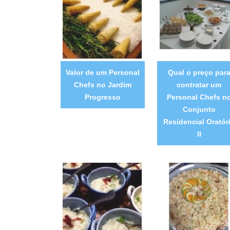
Valor de um Personal
Qual o preço par
Chefs no Jardim
contratar um
Progresso
Personal Chefs n
Conjunto
Residencial Oratór
II