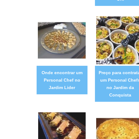
Onde encontrar um
Preço para contrat
Personal Chef no
um Personal Chef
Jardim Lider
no Jardim da
Conquista