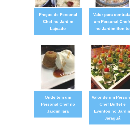
Preços de Personal
Valor para contrata
Chef no Jardim
um Personal Chef
Lajeado
no Jardim Bonito
Onde tem um
Valor de um Person
Personal Chef no
Chef Buffet e
Jardim Iara
Eventos no Jardi
Jaraguá