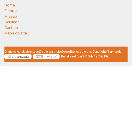
Home
Empresa
Missão
Serviços
Contato
Mapa do site
©
O inteiro teor deste site está sujeito à proteção de direitos autorais. Copyright
Serviço de
Buffet Ideal (Lei 9610 de 19/02/1998)