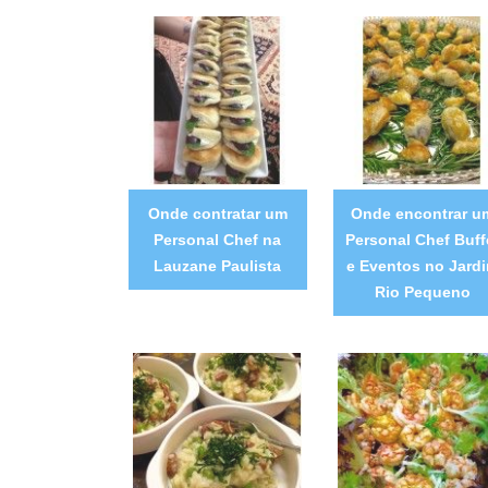
Onde contratar um
Onde encontrar u
Personal Chef na
Personal Chef Buff
Lauzane Paulista
e Eventos no Jard
Rio Pequeno