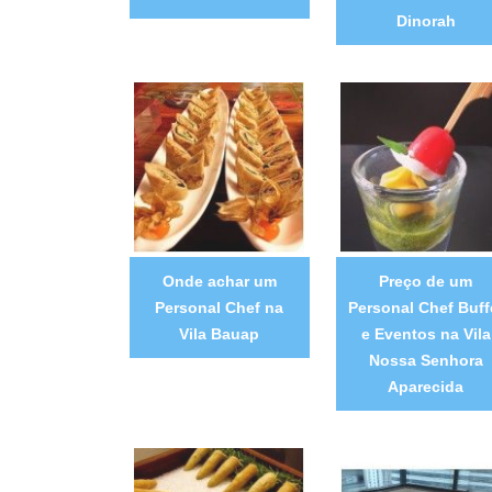
Dinorah
Onde achar um
Preço de um
Personal Chef na
Personal Chef Buff
Vila Bauap
e Eventos na Vila
Nossa Senhora
Aparecida