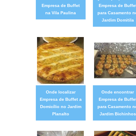
Empresa de Buffet
Empresa de Buffe
na Vila Paulina
para Casamento n
Jardim Domitila
Onde localizar
Onde encontrar
Empresa de Buffet a
Empresa de Buffe
Domicílio no Jardim
para Casamento n
Planalto
Jardim Bichinhos