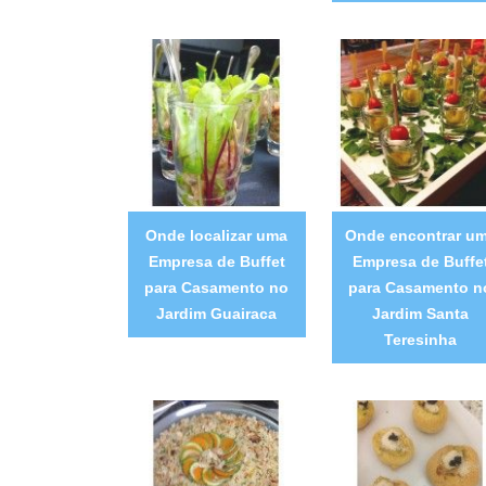
Onde localizar uma
Onde encontrar u
Empresa de Buffet
Empresa de Buffe
para Casamento no
para Casamento n
Jardim Guairaca
Jardim Santa
Teresinha