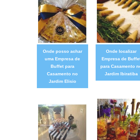
Onde posso achar
Onde localizar
uma Empresa de
Empresa de Buffe
Buffet para
para Casamento n
Casamento no
Jardim Ibiratiba
Jardim Elisio