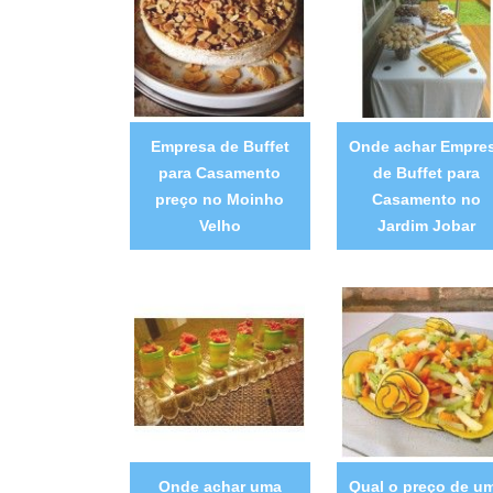
Empresa de Buffet
Onde achar Empre
para Casamento
de Buffet para
preço no Moinho
Casamento no
Velho
Jardim Jobar
Onde achar uma
Qual o preço de u