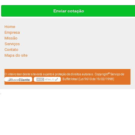
Enviar cotação
Home
Empresa
Missão
Serviços
Contato
Mapa do site
©
O inteiro teor deste site está sujeito à proteção de direitos autorais. Copyright
Serviço de
Buffet Ideal (Lei 9610 de 19/02/1998)