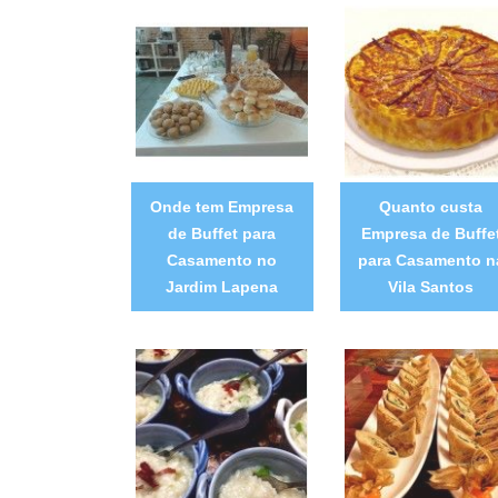
Onde tem Empresa
Quanto custa
de Buffet para
Empresa de Buffe
Casamento no
para Casamento n
Jardim Lapena
Vila Santos