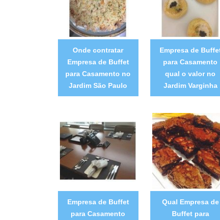
Onde contratar
Empresa de Buffe
Empresa de Buffet
para Casamento
para Casamento no
qual o valor no
Jardim São Paulo
Jardim Varginha
Empresa de Buffet
Qual Empresa de
para Casamento
Buffet para