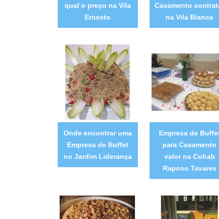
qual o preço na Vila
Casamento contrat
Ernesto
na Vila Bianca
Onde encontrar uma
Empresa de Buffe
Empresa de Buffet
para Casamento
no Jardim Liderança
valor na Cohab
Raposo Tavares