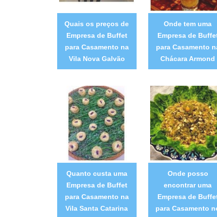
Quais os preços de
Onde tem uma
Empresa de Buffet
Empresa de Buffe
para Casamento na
para Casamento n
Vila Nova Galvão
Chácara Armond
Quanto custa uma
Onde posso
Empresa de Buffet
encontrar uma
para Casamento na
Empresa de Buffe
Vila Santa Catarina
para Casamento n