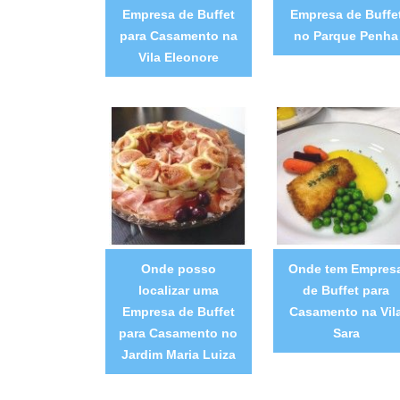
Empresa de Buffet
Empresa de Buffe
para Casamento na
no Parque Penha
Vila Eleonore
Onde posso
Onde tem Empres
localizar uma
de Buffet para
Empresa de Buffet
Casamento na Vil
para Casamento no
Sara
Jardim Maria Luiza