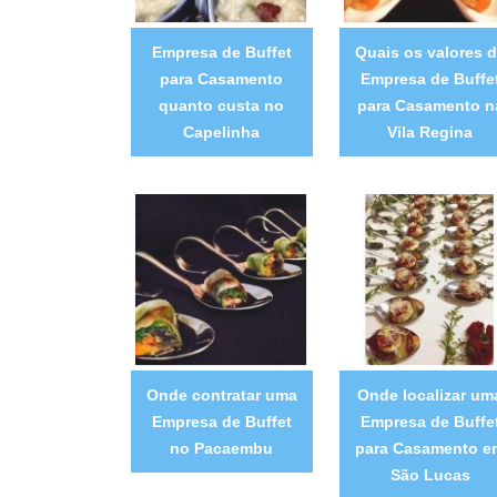
Empresa de Buffet
Quais os valores 
para Casamento
Empresa de Buffe
quanto custa no
para Casamento n
Capelinha
Vila Regina
Onde contratar uma
Onde localizar um
Empresa de Buffet
Empresa de Buffe
no Pacaembu
para Casamento e
São Lucas