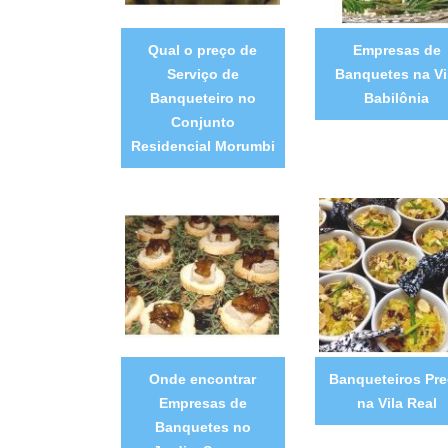
Qual o preço de
Empresas de
Serviço de
Banquetes na Vi
Banqueteiro no
Babilônia
Conjunto
Residencial Morumbi
Onde encontrar
Banqueteiros Pr
Empresas de
na Vila Real
Banquetes no