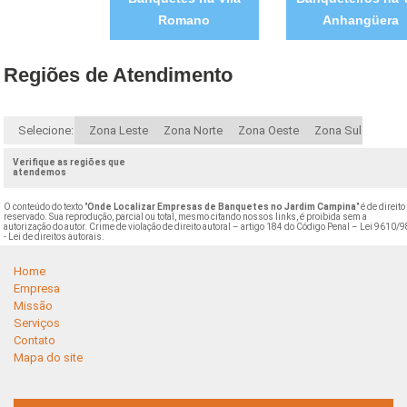
Romano
Anhangüera
Regiões de Atendimento
Selecione:
Zona Leste
Zona Norte
Zona Oeste
Zona Sul
Verifique as regiões que
atendemos
O conteúdo do texto "
Onde Localizar Empresas de Banquetes no Jardim Campina
" é de direito
reservado. Sua reprodução, parcial ou total, mesmo citando nossos links, é proibida sem a
autorização do autor. Crime de violação de direito autoral – artigo 184 do Código Penal –
Lei 9610/9
- Lei de direitos autorais
.
Home
Empresa
Missão
Serviços
Contato
Mapa do site