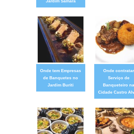
Jardim Samara
Onde tem Empresas
Onde contratar
de Banquetes no
Serviço de
Jardim Buriti
Banqueteiro n
Cidade Castro Al