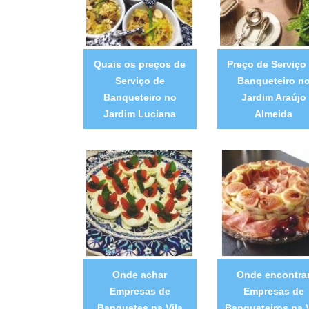
Quais os preços de
Preço de Serviço
Serviço de
Banqueteiro n
Banqueteiro no
Jardim Araújo
Jardim Luciana
Almeida
Onde achar
Onde encontra
Empresas de
Empresas de
Banquetes na Vila
Banqueteiros na V