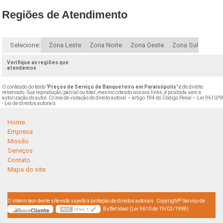
Regiões de Atendimento
Selecione:
Zona Leste
Zona Norte
Zona Oeste
Zona Sul
Verifique as regiões que
atendemos
O conteúdo do texto "
Preços de Serviço de Banqueteiro em Paraisópolis
" é de direito
reservado. Sua reprodução, parcial ou total, mesmo citando nossos links, é proibida sem a
autorização do autor. Crime de violação de direito autoral – artigo 184 do Código Penal –
Lei 9610/9
- Lei de direitos autorais
.
Home
Empresa
Missão
Serviços
Contato
Mapa do site
©
O inteiro teor deste site está sujeito à proteção de direitos autorais. Copyright
Serviço de
Buffet Ideal (Lei 9610 de 19/02/1998)