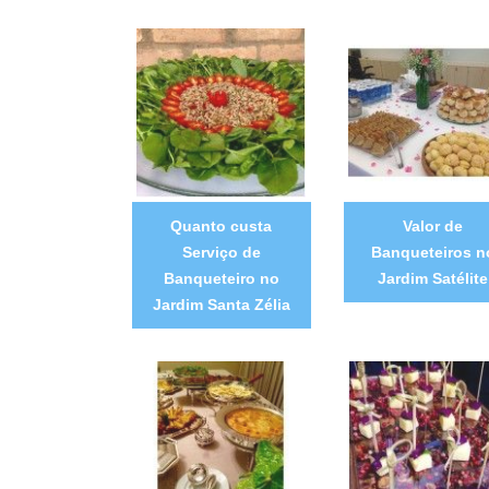
Quanto custa
Valor de
Serviço de
Banqueteiros n
Banqueteiro no
Jardim Satélite
Jardim Santa Zélia