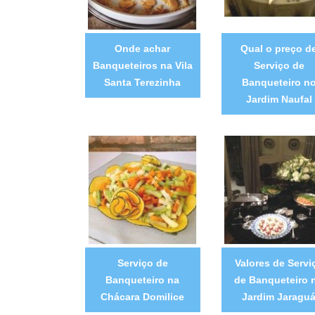
Onde achar
Qual o preço d
Banqueteiros na Vila
Serviço de
Santa Terezinha
Banqueteiro n
Jardim Naufal
Serviço de
Valores de Servi
Banqueteiro na
de Banqueteiro 
Chácara Domilice
Jardim Jaragu