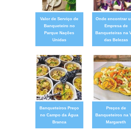
Valor de Serviço de
Onde encontrar 
Banqueteiro no
Empresa de
Parque Nações
Banqueteiras na V
Unidas
das Belezas
Banqueteiros Preço
Preços de
no Campo da Água
Banqueteiros na V
Branca
Margareth