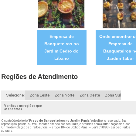
Empresa de
Onde encontrar 
Banqueteiros no
Empresa de
Jardim Cedro do
Banqueteiros n
Líbano
Jardim Tabor
Regiões de Atendimento
Selecione:
Zona Leste
Zona Norte
Zona Oeste
Zona Sul
Verifique as regiões que
atendemos
O conteúdo do texto "
Preço de Banqueteiros no Jardim Paula
" é de direito reservado. Sua
reprodução, parcial ou total, mesmo citando nossos links, é proibida sem a autorização do autor.
Crime de violação de direito autoral – artigo 184 do Código Penal –
Lei 9610/98 - Lei de direitos
autorais
.