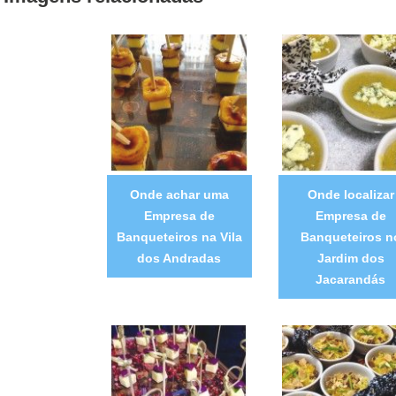
Onde achar uma
Onde localizar
Empresa de
Empresa de
Banqueteiros na Vila
Banqueteiros n
dos Andradas
Jardim dos
Jacarandás