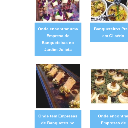
Onde encontrar uma
Banqueteiros Pr
Empresa de
em Glicério
Banqueteiras no
Jardim Julieta
Onde tem Empresas
Onde encontra
de Banquetes no
Empresas de