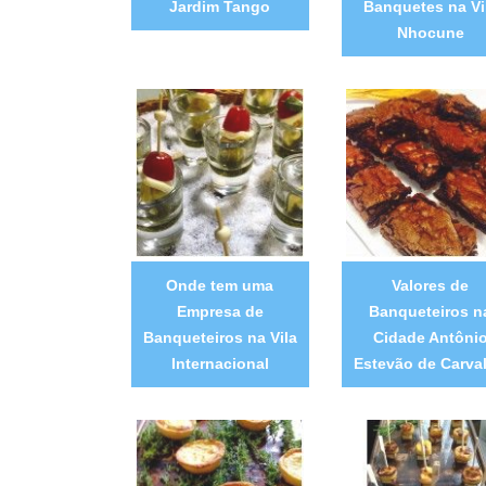
Jardim Tango
Banquetes na Vi
Nhocune
Onde tem uma
Valores de
Empresa de
Banqueteiros n
Banqueteiros na Vila
Cidade Antôni
Internacional
Estevão de Carva