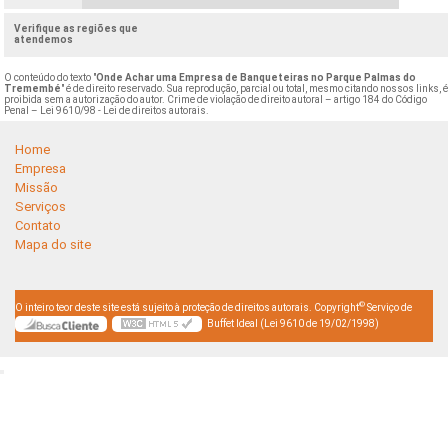
Verifique as regiões que
atendemos
O conteúdo do texto "
Onde Achar uma Empresa de Banqueteiras no Parque Palmas do
Tremembé
" é de direito reservado. Sua reprodução, parcial ou total, mesmo citando nossos links, 
proibida sem a autorização do autor. Crime de violação de direito autoral – artigo 184 do Código
Penal –
Lei 9610/98 - Lei de direitos autorais
.
Home
Empresa
Missão
Serviços
Contato
Mapa do site
©
O inteiro teor deste site está sujeito à proteção de direitos autorais. Copyright
Serviço de
Buffet Ideal (Lei 9610 de 19/02/1998)