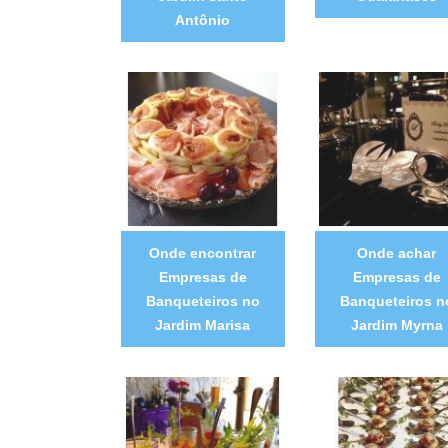
Antônio
Onde encontrar
Onde achar
Empresas de
Empresas de
Banqueteiros no
Banqueteiros n
Jardim Marisa
Jardim Myrna