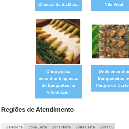
Chácara Santa Maria
Vila Vidal
Onde posso
Onde encontra
encontrar Empresas
Banqueteiros n
de Banquetes na
Parque do Caste
Vila Bozzini
Regiões de Atendimento
Selecione:
Zona Leste
Zona Norte
Zona Oeste
Zona Sul