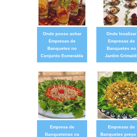
Onde posso achar
Onde localizar
Empresas de
Empresas de
Banquetes no
Banquetes no
Conjunto Esmeralda
Jardim Grimald
Empresa de
Empresas de
Banqueteiras na
Banquetes preço