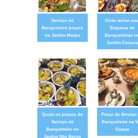
Serviço de
Onde achar um
Banqueteiro preços
Empresa de
no Jardim Marpu
Banqueteiras n
Jardim Caiçara
Quais os preços de
Preço de Serviço
Serviço de
Banqueteiro na V
Banqueteiro no
Guaca
Jardim São Bento