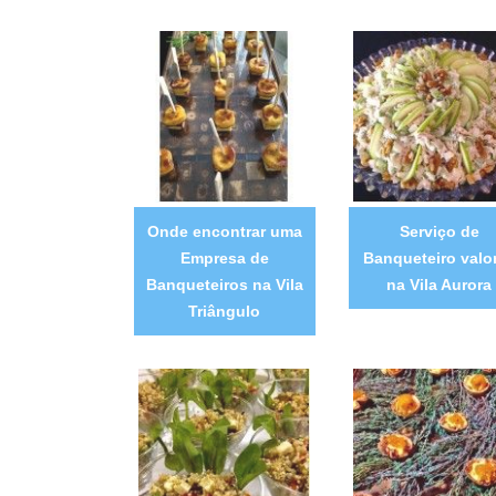
Onde encontrar uma
Serviço de
Empresa de
Banqueteiro valo
Banqueteiros na Vila
na Vila Aurora
Triângulo