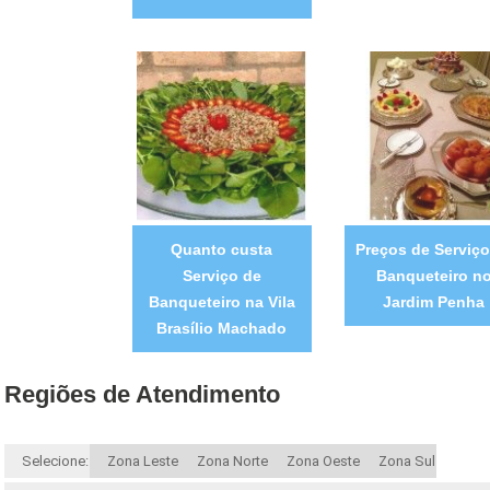
Quanto custa
Preços de Serviço
Serviço de
Banqueteiro n
Banqueteiro na Vila
Jardim Penha
Brasílio Machado
Regiões de Atendimento
Selecione:
Zona Leste
Zona Norte
Zona Oeste
Zona Sul