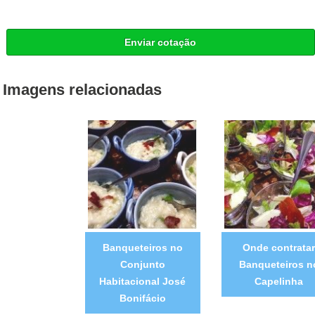
Enviar cotação
Imagens relacionadas
Banqueteiros no
Onde contratar
Conjunto
Banqueteiros n
Habitacional José
Capelinha
Bonifácio