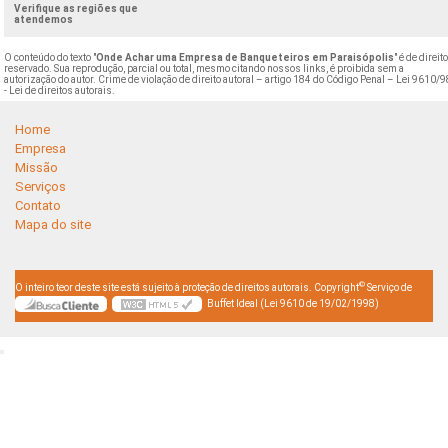
Verifique as regiões que
atendemos
O conteúdo do texto "
Onde Achar uma Empresa de Banqueteiros em Paraisópolis
" é de direit
reservado. Sua reprodução, parcial ou total, mesmo citando nossos links, é proibida sem a
autorização do autor. Crime de violação de direito autoral – artigo 184 do Código Penal –
Lei 9610/9
- Lei de direitos autorais
.
Home
Empresa
Missão
Serviços
Contato
Mapa do site
©
O inteiro teor deste site está sujeito à proteção de direitos autorais. Copyright
Serviço de
Buffet Ideal (Lei 9610 de 19/02/1998)