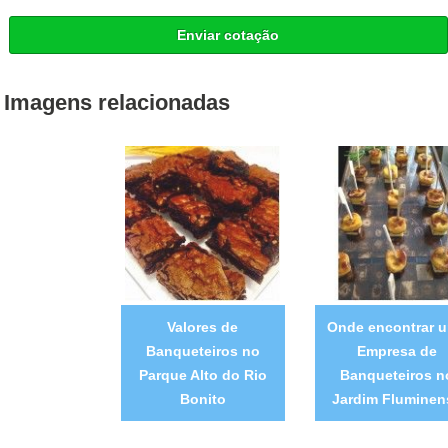
Enviar cotação
Imagens relacionadas
Valores de
Onde encontrar 
Banqueteiros no
Empresa de
Parque Alto do Rio
Banqueteiros n
Bonito
Jardim Fluminen