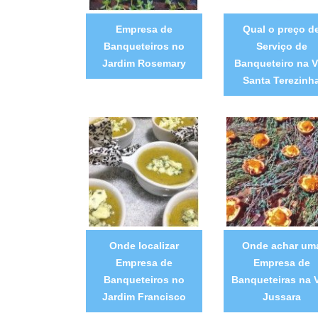
Empresa de
Qual o preço d
Banqueteiros no
Serviço de
Jardim Rosemary
Banqueteiro na V
Santa Terezinh
Onde localizar
Onde achar um
Empresa de
Empresa de
Banqueteiros no
Banqueteiras na V
Jardim Francisco
Jussara