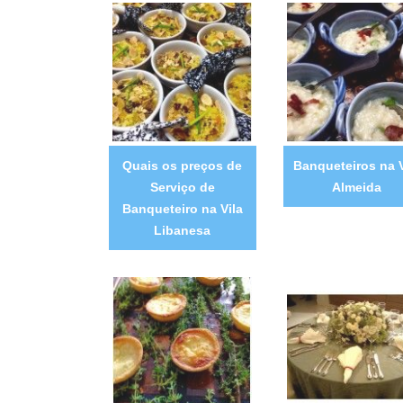
Quais os preços de
Banqueteiros na V
Serviço de
Almeida
Banqueteiro na Vila
Libanesa