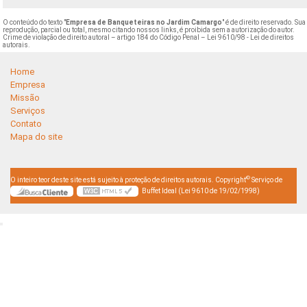
O conteúdo do texto "
Empresa de Banqueteiras no Jardim Camargo
" é de direito reservado. Sua
reprodução, parcial ou total, mesmo citando nossos links, é proibida sem a autorização do autor.
Crime de violação de direito autoral – artigo 184 do Código Penal –
Lei 9610/98 - Lei de direitos
autorais
.
Home
Empresa
Missão
Serviços
Contato
Mapa do site
©
O inteiro teor deste site está sujeito à proteção de direitos autorais. Copyright
Serviço de
Buffet Ideal (Lei 9610 de 19/02/1998)