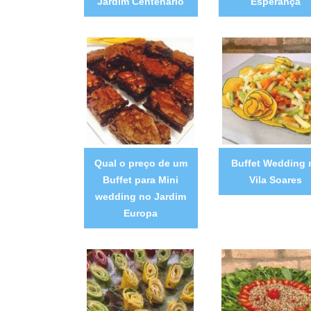
Jardim Centenário
Esperança
Qual o preço de um
Buffet Wedding 
Buffet para Mini
Vila Soares
wedding no Jardim
Europa