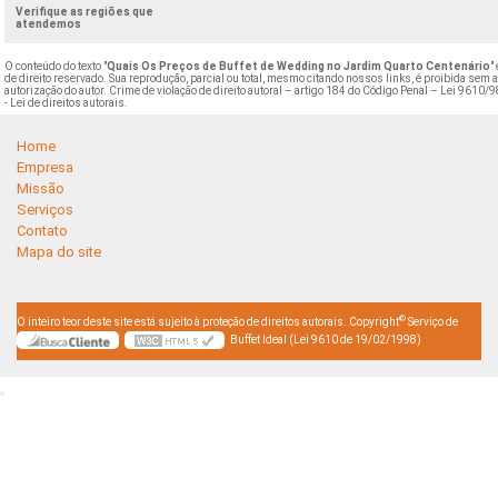
Verifique as regiões que
atendemos
O conteúdo do texto "
Quais Os Preços de Buffet de Wedding no Jardim Quarto Centenário
"
de direito reservado. Sua reprodução, parcial ou total, mesmo citando nossos links, é proibida sem 
autorização do autor. Crime de violação de direito autoral – artigo 184 do Código Penal –
Lei 9610/9
- Lei de direitos autorais
.
Home
Empresa
Missão
Serviços
Contato
Mapa do site
©
O inteiro teor deste site está sujeito à proteção de direitos autorais. Copyright
Serviço de
Buffet Ideal (Lei 9610 de 19/02/1998)