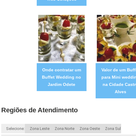
Onde contratar um
Valor de um Buff
Buffet Wedding no
para Mini weddi
Jardim Odete
na Cidade Cast
Alves
Regiões de Atendimento
Selecione:
Zona Leste
Zona Norte
Zona Oeste
Zona Sul