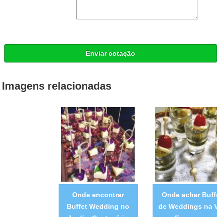
Enviar cotação
Imagens relacionadas
Onde encontrar
Onde achar Buff
Buffet Wedding no
de Weddings na V