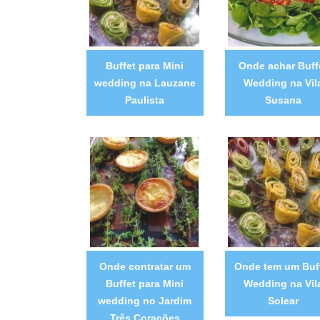
Buffet para Mini
Onde achar Buff
wedding na Lauzane
Wedding na Vil
Paulista
Susana
Onde contratar um
Onde tem um Buf
Buffet para Mini
Wedding na Vil
wedding no Jardim
Solear
Três Corações