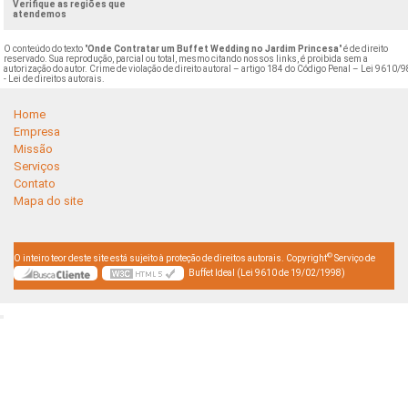
Verifique as regiões que
atendemos
O conteúdo do texto "
Onde Contratar um Buffet Wedding no Jardim Princesa
" é de direito
reservado. Sua reprodução, parcial ou total, mesmo citando nossos links, é proibida sem a
autorização do autor. Crime de violação de direito autoral – artigo 184 do Código Penal –
Lei 9610/9
- Lei de direitos autorais
.
Home
Empresa
Missão
Serviços
Contato
Mapa do site
©
O inteiro teor deste site está sujeito à proteção de direitos autorais. Copyright
Serviço de
Buffet Ideal (Lei 9610 de 19/02/1998)