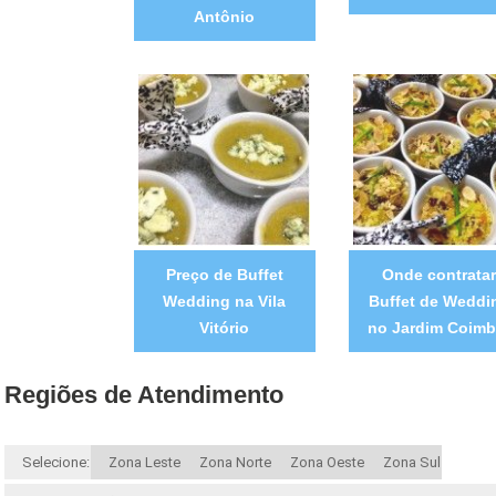
Antônio
Preço de Buffet
Onde contratar
Wedding na Vila
Buffet de Weddi
Vitório
no Jardim Coimb
Regiões de Atendimento
Selecione:
Zona Leste
Zona Norte
Zona Oeste
Zona Sul