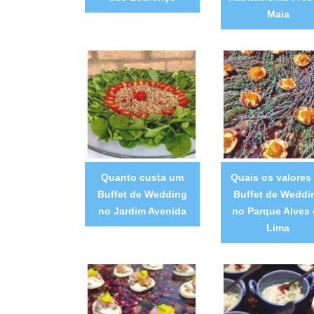
Maia
Quanto custa um
Quais os valores
Buffet de Wedding
Buffet de Weddi
no Jardim Avenida
no Parque Alves 
Lima