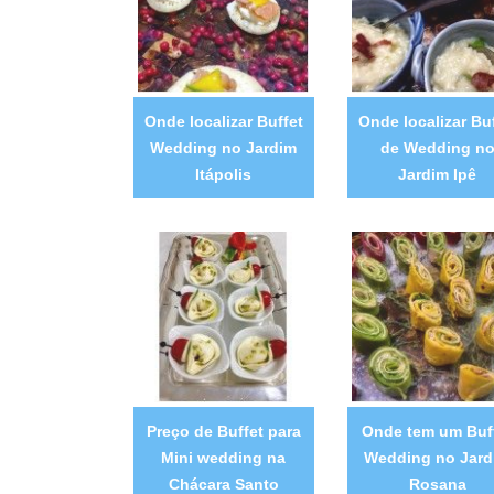
Onde localizar Buffet
Onde localizar Buf
Wedding no Jardim
de Wedding n
Itápolis
Jardim Ipê
Preço de Buffet para
Onde tem um Buf
Mini wedding na
Wedding no Jard
Chácara Santo
Rosana