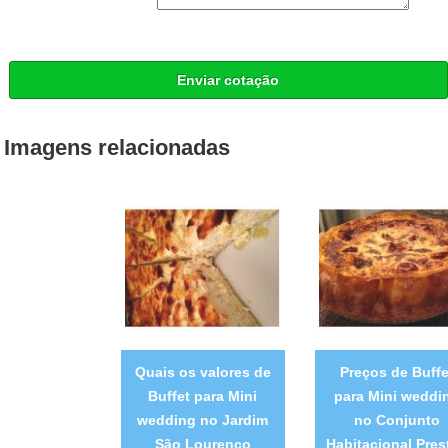
Enviar cotação
Imagens relacionadas
Quais os valores de
Preços de Buffe
Buffet para Mini
para Mini weddi
wedding no Jardim
no Conjunto
São Lourenço
Habitacional Pres