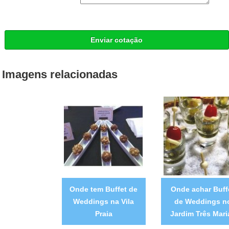
Enviar cotação
Imagens relacionadas
Onde tem Buffet de
Onde achar Buff
Weddings na Vila
de Weddings n
Praia
Jardim Três Mari