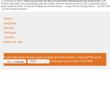
O conteúdo do texto "
Onde Encontrar um Buffet para Mini Wedding na Vila Argentina
" é de
direito reservado. Sua reprodução, parcial ou total, mesmo citando nossos links, é proibida sem a
autorização do autor. Crime de violação de direito autoral – artigo 184 do Código Penal –
Lei 9610/9
- Lei de direitos autorais
.
Home
Empresa
Missão
Serviços
Contato
Mapa do site
©
O inteiro teor deste site está sujeito à proteção de direitos autorais. Copyright
Serviço de
Buffet Ideal (Lei 9610 de 19/02/1998)