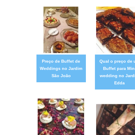
Preço de Buffet de
Qual o preço de
Weddings no Jardim
Buffet para Min
São João
wedding no Jard
Edda