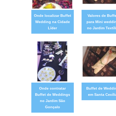
Onde localizar Buffet
Valores de Buff
Wedding na Cidade
para Mini weddi
Líder
no Jardim Textíl
Onde contratar
Buffet de Weddi
Buffet de Weddings
em Santa Cecíli
no Jardim São
Gonçalo