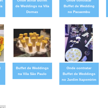
et
Onde achar Buffet
Onde contratar
la
de Weddings na Vila
Buffet de Wedding
Dornas
no Pacaembu
t
Buffet de Weddings
Onde contratar
na Vila São Paulo
Buffet de Weddings
no Jardim Itapemirim