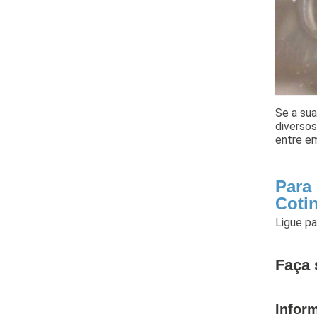
Se a sua
diversos
entre e
Para
Coti
Ligue p
Faça 
Infor