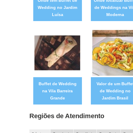
Onde tem Buffet de
Onde localizar Buff
Wedding no Jardim
de Weddings na Vi
Luísa
Moderna
Buffet de Wedding
Valor de um Buffe
na Vila Barreira
de Wedding no
Grande
Jardim Brasil
Regiões de Atendimento