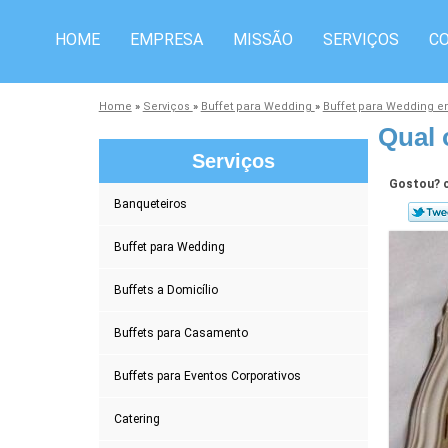
HOME
EMPRESA
MISSÃO
SERVIÇOS
C
Home
»
Serviços
»
Buffet para Wedding
»
Buffet para Wedding 
Qual 
Serviços
Gostou? c
Banqueteiros
Buffet para Wedding
Buffets a Domicílio
Buffets para Casamento
Buffets para Eventos Corporativos
Catering