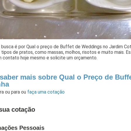
 busca é por Qual o preço de Buffet de Weddings no Jardim Coti
 tipos de pratos, como massas, molhos, risotos e muito mais. E
m contato hoje mesmo e solicite um orçamento.
 saber mais sobre Qual o Preço de Buf
nha
ara
ou para
ou
faça uma cotação
sua cotação
mações Pessoais