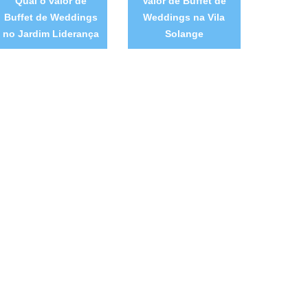
Qual o valor de
Valor de Buffet de
Buffet de Weddings
Weddings na Vila
no Jardim Liderança
Solange