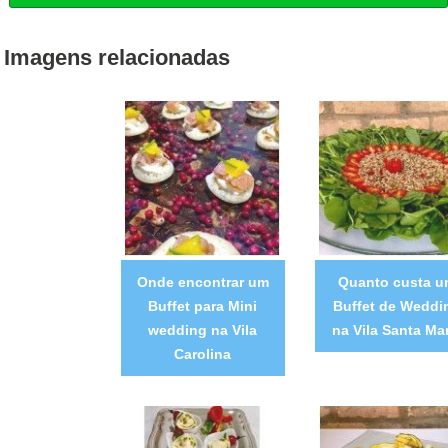
Imagens relacionadas
Onde encontrar um
Quanto custa u
Buffet para Mini
Buffet de Weddi
wedding na Vila
na Vila Santa Mar
Carolina