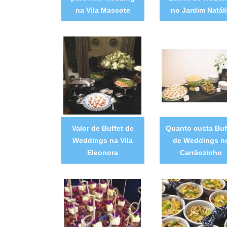
na Vila Mascote
no Jardim Natál
Valor de Buffet de
Quanto custa Buf
Weddings na Vila
de Weddings n
Eleonora
Carrãozinho