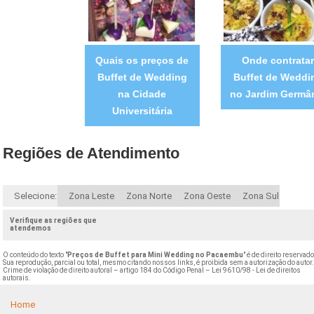
Quais os preços de
Onde contratar
Buffet de Wedding
Buffet de Weddi
na Cidade
no Jardim Germâ
Universitária
Regiões de Atendimento
Selecione:
Zona Leste
Zona Norte
Zona Oeste
Zona Sul
Verifique as regiões que
atendemos
O conteúdo do texto "
Preços de Buffet para Mini Wedding no Pacaembu
" é de direito reservado
Sua reprodução, parcial ou total, mesmo citando nossos links, é proibida sem a autorização do autor
Crime de violação de direito autoral – artigo 184 do Código Penal –
Lei 9610/98 - Lei de direitos
autorais
.
Home