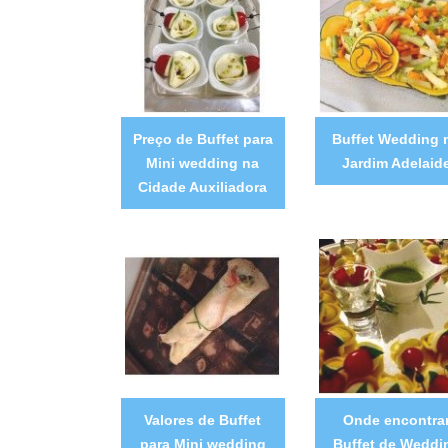
Preço de Buffet para
Buffet Wedding 
Mini wedding na
Jardim Adelaid
Cidade Auxiliadora
Valores de Buffet
Onde encontra
para Mini wedding
Buffet de Weddi