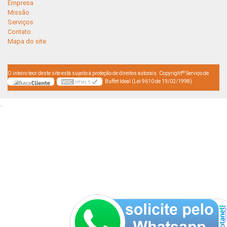
Empresa
Missão
Serviços
Contato
Mapa do site
©
O inteiro teor deste site está sujeito à proteção de direitos autorais. Copyright
Serviço de
Buffet Ideal (Lei 9610 de 19/02/1998)