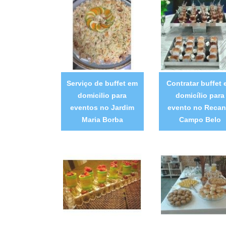
Serviço de buffet em
Contratar buffet
domicilio para
domicílio para
eventos no Jardim
evento no Recan
Maria Borba
Campo Belo