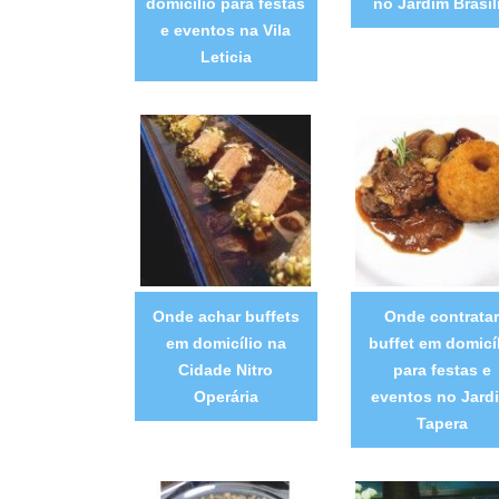
domicílio para festas
no Jardim Brasíl
e eventos na Vila
Leticia
Onde achar buffets
Onde contratar
em domicílio na
buffet em domicí
Cidade Nitro
para festas e
Operária
eventos no Jard
Tapera