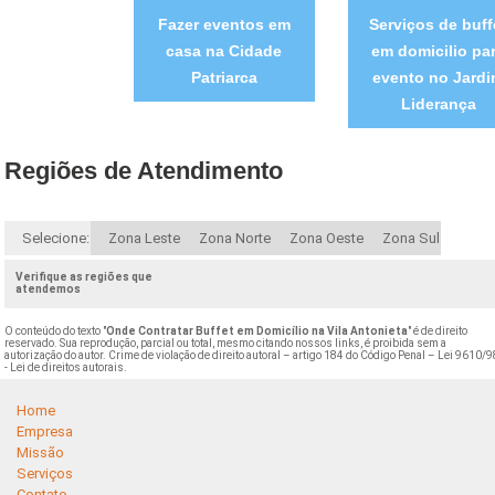
Fazer eventos em
Serviços de buff
casa na Cidade
em domicilio pa
Patriarca
evento no Jard
Liderança
Regiões de Atendimento
Selecione:
Zona Leste
Zona Norte
Zona Oeste
Zona Sul
Verifique as regiões que
atendemos
O conteúdo do texto "
Onde Contratar Buffet em Domicílio na Vila Antonieta
" é de direito
reservado. Sua reprodução, parcial ou total, mesmo citando nossos links, é proibida sem a
autorização do autor. Crime de violação de direito autoral – artigo 184 do Código Penal –
Lei 9610/9
- Lei de direitos autorais
.
Home
Empresa
Missão
Serviços
Contato