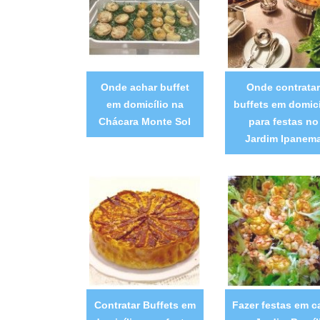
Onde achar buffet
Onde contratar
em domicílio na
buffets em domicí
Chácara Monte Sol
para festas no
Jardim Ipanem
Contratar Buffets em
Fazer festas em c