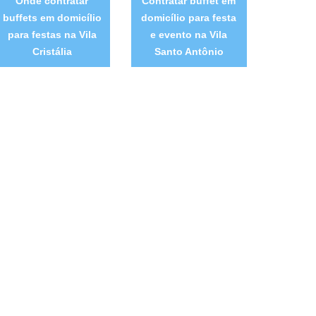
Onde contratar
Contratar buffet em
buffets em domicílio
domicílio para festa
para festas na Vila
e evento na Vila
Cristália
Santo Antônio