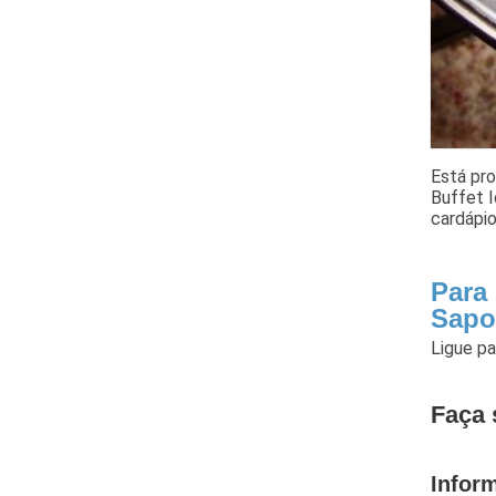
Está pr
Buffet 
cardápio
Para
Sap
Ligue p
Faça 
Infor