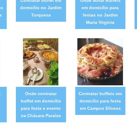
Contratar buffet em
Onde achar buffets
io
domicílio no Jardim
em domicílio para
a
Turquesa
festas no Jardim
Maria Virginia
t
Onde contratar
Contratar buffets em
a
buffet em domicílio
domicílio para festa
o
para festa e evento
em Campos Elíseos
na Chácara Paraíso