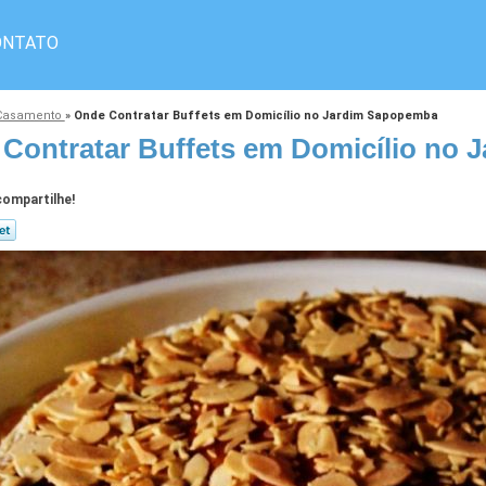
ONTATO
a Casamento
»
Onde Contratar Buffets em Domicílio no Jardim Sapopemba
Contratar Buffets em Domicílio no
ompartilhe!