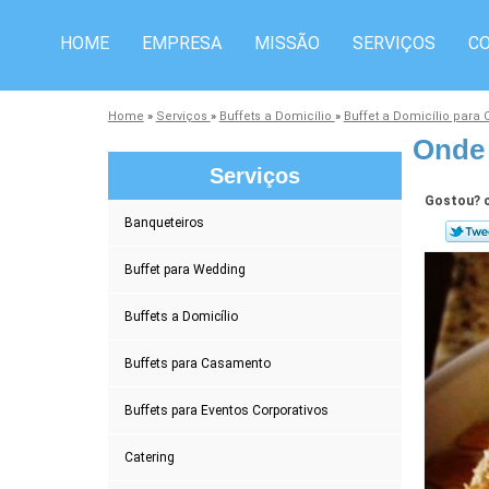
HOME
EMPRESA
MISSÃO
SERVIÇOS
C
Home
»
Serviços
»
Buffets a Domicílio
»
Buffet a Domicílio par
Onde 
Serviços
Gostou? c
Banqueteiros
Buffet para Wedding
Buffets a Domicílio
Buffets para Casamento
Buffets para Eventos Corporativos
Catering