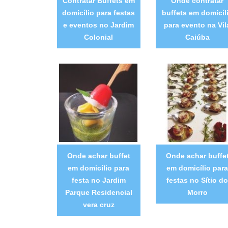
Contratar Buffets em
Onde contratar
domicílio para festas
buffets em domicíl
e eventos no Jardim
para evento na Vil
Colonial
Caiúba
Onde achar buffet
Onde achar buffe
em domicílio para
em domicílio par
festa no Jardim
festas no Sítio d
Parque Residencial
Morro
vera cruz