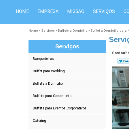
HOME
EMPRESA
MISSÃO
SERVIÇOS
C
Home
»
Serviços
»
Buffets a Domicílio
»
Buffet a Domicílio para
Servi
Serviços
Gostou? c
Banqueteiros
Buffet para Wedding
Buffets a Domicílio
Buffets para Casamento
Buffets para Eventos Corporativos
Catering