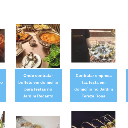
Onde contratar
Contratar empresa
io
buffets em domicílio
faz festa em
para festas no
domicílio no Jardim
Jardim Recanto
Tereza Rosa