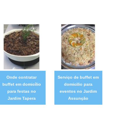
Onde contratar
Serviço de buffet em
buffet em domicílio
domicilio para
para festas no
eventos no Jardim
Jardim Tapera
Assunção