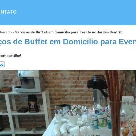
ONTATO
 Noivado
»
Serviços de Buffet em Domicilio para Evento no Jardim Beatriz
ços de Buffet em Domicilio para Even
ompartilhe!