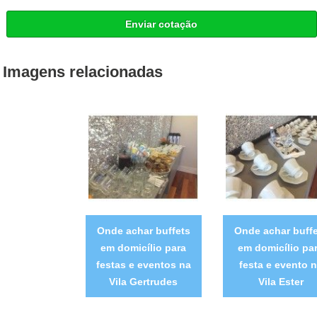
Enviar cotação
Imagens relacionadas
Onde achar buffets
Onde achar buffe
em domicílio para
em domicílio pa
festas e eventos na
festa e evento 
Vila Gertrudes
Vila Ester