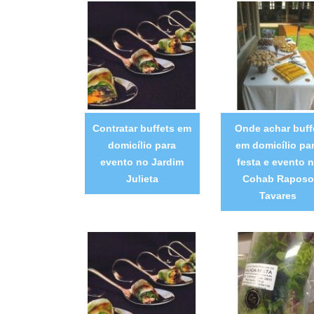
Contratar buffets em
Onde achar buff
domicílio para
em domicílio pa
evento no Jardim
festa e evento 
Julieta
Cohab Raposo
Tavares