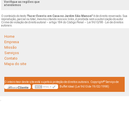
Verifique as regiões que
atendemos
O conteúdo do texto "
Fazer Evento em Casa no Jardim São Manoel
" é de direito reservado. Sua
reprodução, parcial ou total, mesmo citando nossos links, é proibida sem a autorização do autor.
Crime de violação de direito autoral – artigo 184 do Código Penal –
Lei 9610/98 - Lei de direitos
autorais
.
Home
Empresa
Missão
Serviços
Contato
Mapa do site
©
O inteiro teor deste site está sujeito à proteção de direitos autorais. Copyright
Serviço de
Buffet Ideal (Lei 9610 de 19/02/1998)