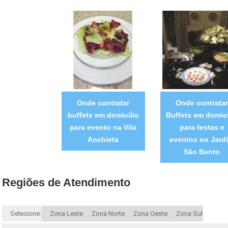
Onde contratar
Onde contratar
buffets em domicílio
Buffets em domicí
para evento na Vila
para festas e
Anchieta
eventos no Jard
São Bento
Regiões de Atendimento
Selecione:
Zona Leste
Zona Norte
Zona Oeste
Zona Sul