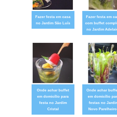
Fazer festa em casa
Fazer festa em c
no Jardim São Luís
com buffet compl
no Jardim Adelai
Onde achar buffet
Onde achar buffe
em domicílio para
em domicílio pa
festa no Jardim
festas no Jardi
Cristal
Novo Parelheiro