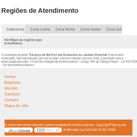
Regiões de Atendimento
Selecione:
Zona Leste
Zona Norte
Zona Oeste
Zona Sul
Verifique as regiões que
atendemos
O conteúdo do texto "
Serviço de Buffet em Domicilio no Jardim Oriental
" é de direito
reservado. Sua reprodução, parcial ou total, mesmo citando nossos links, é proibida sem a
autorização do autor. Crime de violação de direito autoral – artigo 184 do Código Penal –
Lei 9610/9
- Lei de direitos autorais
.
Home
Empresa
Missão
Serviços
Contato
Mapa do site
©
O inteiro teor deste site está sujeito à proteção de direitos autorais. Copyright
Serviço de
Buffet Ideal (Lei 9610 de 19/02/1998)