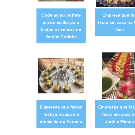
Onde achar buffets
Empresa que fa
em domicílio para
festa em casa na V
festas e eventos no
Jaci
Jardim Cotinha
Empresas que fazem
Empresas que fa
festa em casa em
festa em casa n
domicílio no Ferreira
Jardim Miriam