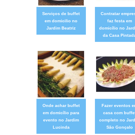
Serviços de buffet
Contratar empre
em domicilio no
faz festa em
Jardim Beatriz
domicílio no Jar
da Casa Pintad
Onde achar buffet
Fazer eventos 
em domicílio para
casa com buffe
evento no Jardim
completo no Jar
Lucinda
São Gonçalo