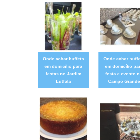
Onde achar buffets
Onde achar buffe
em domicílio para
em domicílio pa
festas no Jardim
festa e evento 
Lutfala
Campo Grande