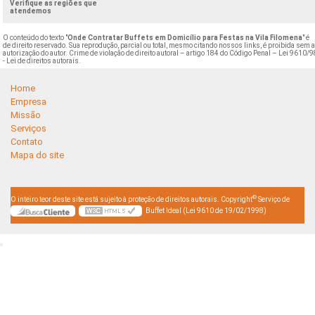
Verifique as regiões que
atendemos
O conteúdo do texto "
Onde Contratar Buffets em Domicílio para Festas na Vila Filomena
" é
de direito reservado. Sua reprodução, parcial ou total, mesmo citando nossos links, é proibida sem 
autorização do autor. Crime de violação de direito autoral – artigo 184 do Código Penal –
Lei 9610/9
- Lei de direitos autorais
.
Home
Empresa
Missão
Serviços
Contato
Mapa do site
©
O inteiro teor deste site está sujeito à proteção de direitos autorais. Copyright
Serviço de
Buffet Ideal (Lei 9610 de 19/02/1998)