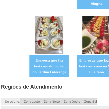
Alegria
Empresa que faz
Empresas que fa
festa em domicílio
festa em casa na V
no Jardim Liderança
Lusitana
Regiões de Atendimento
Selecione:
Zona Leste
Zona Norte
Zona Oeste
Zona Sul