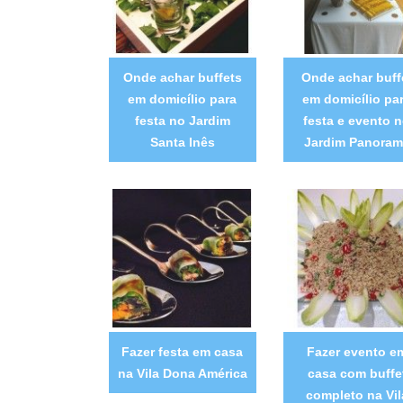
Onde achar buffets
Onde achar buff
em domicílio para
em domicílio pa
festa no Jardim
festa e evento 
Santa Inês
Jardim Panoram
Fazer festa em casa
Fazer evento e
na Vila Dona América
casa com buffe
completo na Vil