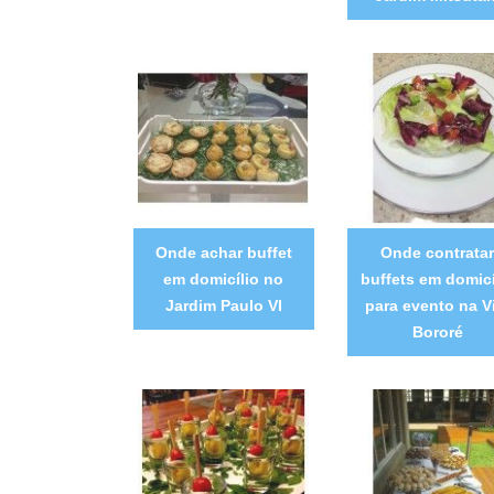
Onde achar buffet
Onde contratar
em domicílio no
buffets em domicí
Jardim Paulo VI
para evento na V
Bororé