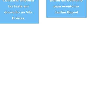
Contratar empresa
Buffet em domicílio
faz festa em
para evento no
domicílio na Vila
Jardim Duprat
Dornas