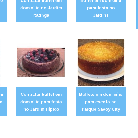
io
Contratar buffet em
Buffet em domicílio
domicílio no Jardim
para festa no
Itatinga
Jardins
em
Contratar buffet em
Buffets em domicílio
im
domicílio para festa
para evento no
no Jardim Hípico
Parque Savoy City