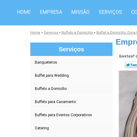
HOME
EMPRESA
MISSÃO
SERVIÇOS
C
Home
»
Serviços
»
Buffets a Domicílio
»
Buffet a Domicílio Zona
Empre
Serviços
Gostou? c
Banqueteiros
Buffet para Wedding
Buffets a Domicílio
Buffets para Casamento
Buffets para Eventos Corporativos
Catering