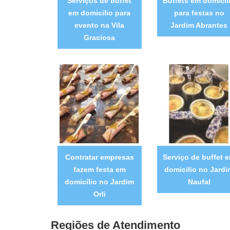
Serviços de buffet
Buffets em domicíl
em domicilio para
para festas no
evento na Vila
Jardim Abrantes
Graciosa
Contratar empresas
Serviço de buffet 
fazem festa em
domicilio no Jard
domicílio no Jardim
Naufal
Orli
Regiões de Atendimento