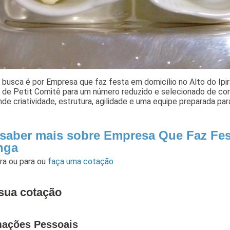
 busca é por Empresa que faz festa em domicílio no Alto do Ipir
s de Petit Comitê para um número reduzido e selecionado de c
de criatividade, estrutura, agilidade e uma equipe preparada par
 saber mais sobre Empresa Que Faz Fes
anga
ara
ou para
ou
faça uma cotação
sua cotação
mações Pessoais