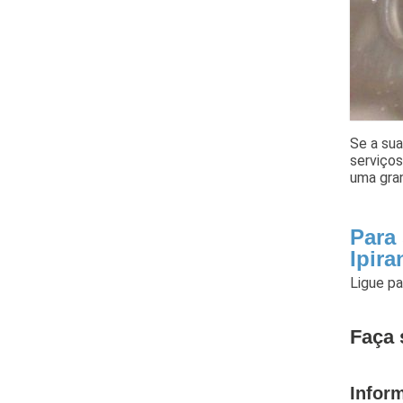
Se a sua
serviço
uma gran
Para
Ipir
Ligue p
Faça 
Infor