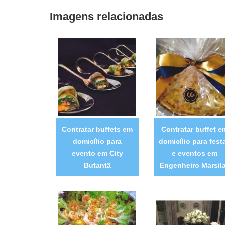
Imagens relacionadas
Contratar buffets em
Contratar buffet e
domicílio para
domicílio para fest
evento em City
e eventos em
Butantã
Engenheiro Marsil