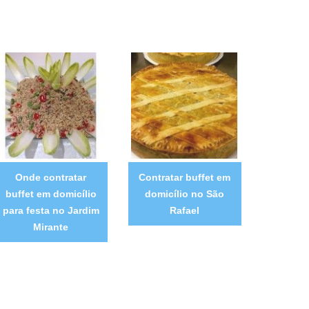
Onde contratar
Contratar buffet em
buffet em domicílio
domicílio no São
para festa no Jardim
Rafael
Mirante