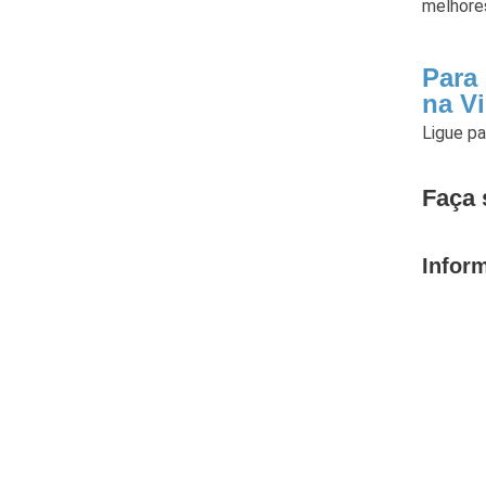
melhores
Para
na V
Ligue p
Faça 
Infor