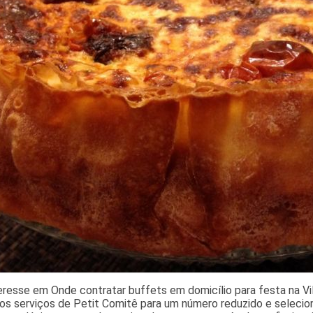
resse em Onde contratar buffets em domicílio para festa na Vi
 os serviços de Petit Comitê para um número reduzido e seleci