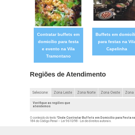
Contratar buffets em
Buffets em domicíl
domicílio para festa
para festas na Vil
e evento na Vila
Capelinha
Tramontano
Regiões de Atendimento
Selecione:
Zona Leste
Zona Norte
Zona Oeste
Zona 
Verifique as regiões que
atendemos
O conteúdo do texto "
Onde Contratar Buffets em Domicílio para Festa n
184 do Código Penal –
Lei 9610/98 - Lei de direitos autorais
.