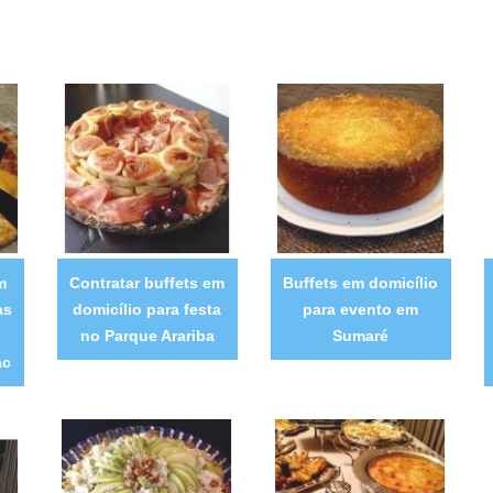
m
Contratar buffets em
Buffets em domicílio
as
domicílio para festa
para evento em
no Parque Arariba
Sumaré
ac