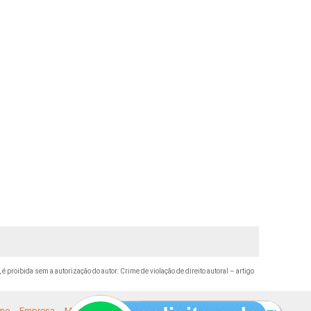
 é proibida sem a autorização do autor. Crime de violação de direito autoral – artigo
me
Empresa
Missão
Serviços
Contato
Mapa do site