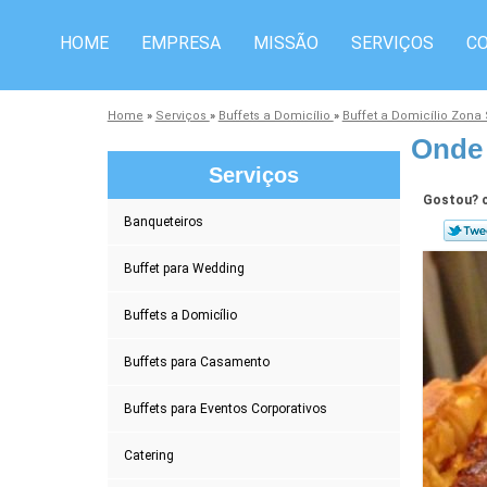
HOME
EMPRESA
MISSÃO
SERVIÇOS
C
Home
»
Serviços
»
Buffets a Domicílio
»
Buffet a Domicílio Zon
Onde 
Serviços
Gostou? c
Banqueteiros
Buffet para Wedding
Buffets a Domicílio
Buffets para Casamento
Buffets para Eventos Corporativos
Catering