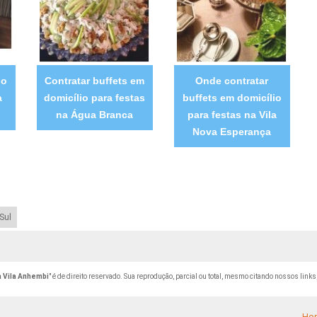
io
Contratar buffets em
Onde contratar
a
domicílio para festas
buffets em domicílio
na Água Branca
para festas na Vila
Nova Esperança
Sul
a Vila Anhembi
" é de direito reservado. Sua reprodução, parcial ou total, mesmo citando nossos links,
Ho