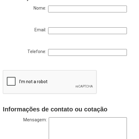
Nome:
Email:
Telefone:
Informações de contato ou cotação
Mensagem: