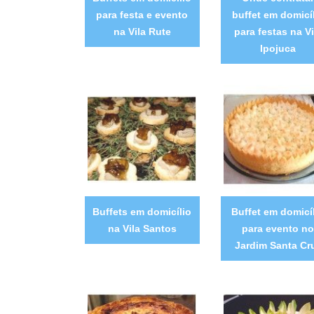
para festa e evento
buffet em domicí
na Vila Rute
para festas na Vi
Ipojuca
Buffets em domicílio
Buffet em domicí
na Vila Santos
para evento no
Jardim Santa Cr