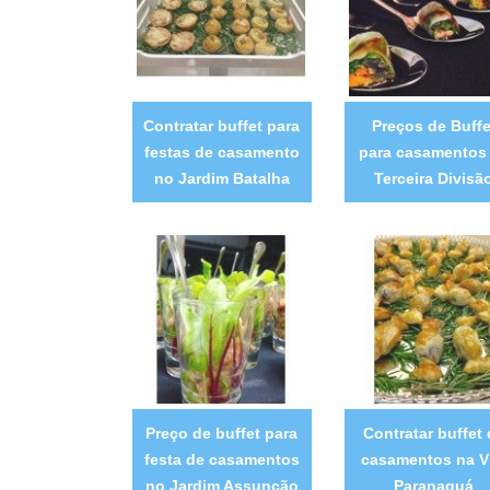
Contratar buffet para
Preços de Buffe
festas de casamento
para casamentos
no Jardim Batalha
Terceira Divisã
Preço de buffet para
Contratar buffet 
festa de casamentos
casamentos na V
no Jardim Assunção
Paranaguá