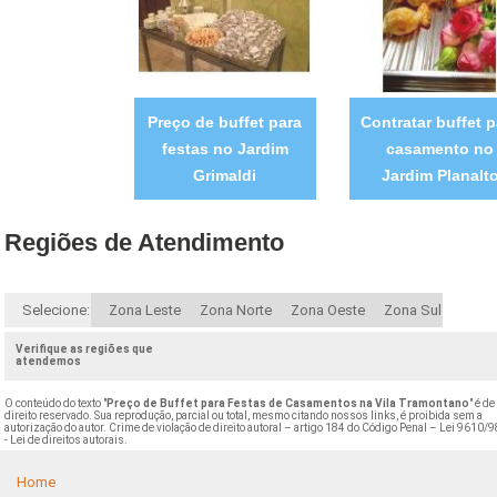
Preço de buffet para
Contratar buffet p
festas no Jardim
casamento no
Grimaldi
Jardim Planalt
Regiões de Atendimento
Selecione:
Zona Leste
Zona Norte
Zona Oeste
Zona Sul
Verifique as regiões que
atendemos
O conteúdo do texto "
Preço de Buffet para Festas de Casamentos na Vila Tramontano
" é de
direito reservado. Sua reprodução, parcial ou total, mesmo citando nossos links, é proibida sem a
autorização do autor. Crime de violação de direito autoral – artigo 184 do Código Penal –
Lei 9610/9
- Lei de direitos autorais
.
Home