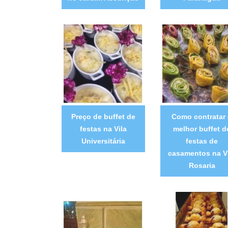
Preço de buffet de
Como contratar
festas na Vila
melhor buffet d
Universitária
festas de
casamentos na V
Rosaria