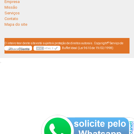
Empresa
Missão
Serviços
Contato
Mapa do site
©
O inteiro teor deste site está sujeito à proteção de direitos autorais. Copyright
Serviço de
Buffet Ideal (Lei 9610 de 19/02/1998)