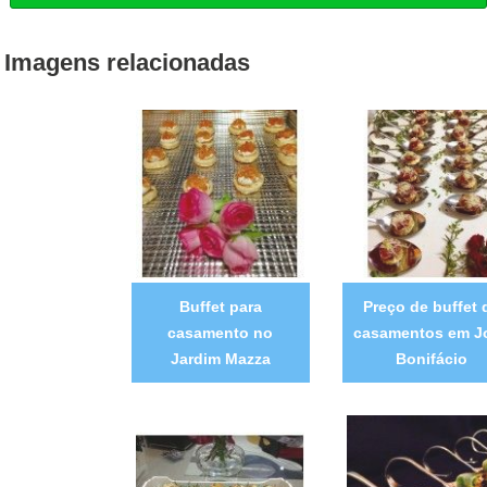
Imagens relacionadas
Buffet para
Preço de buffet 
casamento no
casamentos em J
Jardim Mazza
Bonifácio