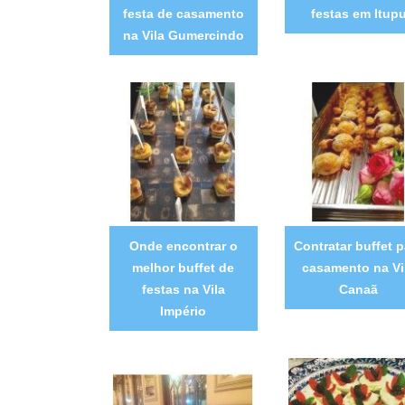
festa de casamento
festas em Itup
na Vila Gumercindo
Onde encontrar o
Contratar buffet p
melhor buffet de
casamento na Vi
festas na Vila
Canaã
Império