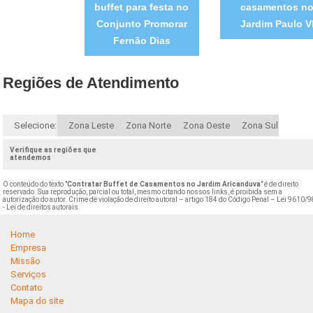
buffet para festa no
casamentos n
Conjunto Promorar
Jardim Paulo V
Fernão Dias
Regiões de Atendimento
Selecione:
Zona Leste
Zona Norte
Zona Oeste
Zona Sul
Verifique as regiões que
atendemos
O conteúdo do texto "
Contratar Buffet de Casamentos no Jardim Aricanduva
" é de direito
reservado. Sua reprodução, parcial ou total, mesmo citando nossos links, é proibida sem a
autorização do autor. Crime de violação de direito autoral – artigo 184 do Código Penal –
Lei 9610/9
- Lei de direitos autorais
.
Home
Empresa
Missão
Serviços
Contato
Mapa do site