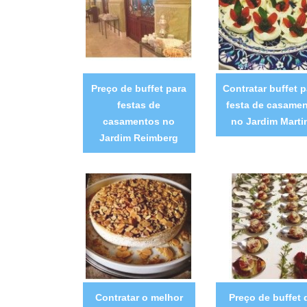
Preço de buffet para
Contratar buffet p
festas de
festa de casame
casamentos no
no Jardim Marti
Jardim Reimberg
Contratar o melhor
Preço de buffet 