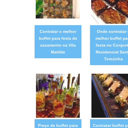
Contratar o melhor
Onde contratar 
buffet para festa de
melhor buffet pa
casamento na Vila
festa no Conjun
Matilde
Residencial San
Terezinha
Preço de buffet para
Contratar buffet p