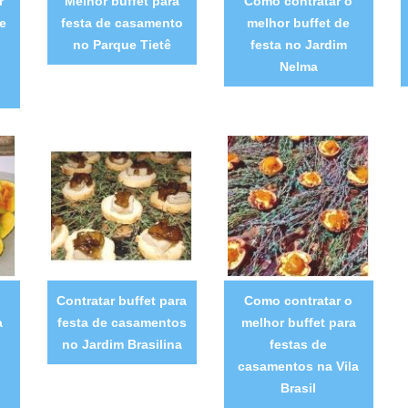
r
Melhor buffet para
Como contratar o
e
festa de casamento
melhor buffet de
no Parque Tietê
festa no Jardim
Nelma
Contratar buffet para
Como contratar o
a
festa de casamentos
melhor buffet para
no Jardim Brasilina
festas de
casamentos na Vila
Brasil