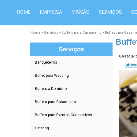
HOME
EMPRESA
MISSÃO
SERVIÇOS
C
Home
»
Serviços
»
Buffets para Casamento
»
Buffet para Casa
Buffe
Serviços
Gostou? c
Banqueteiros
Buffet para Wedding
Buffets a Domicílio
Buffets para Casamento
Buffets para Eventos Corporativos
Catering