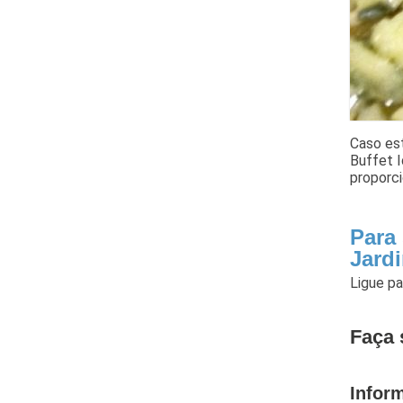
Caso es
Buffet 
proporci
Para
Jard
Ligue p
Faça 
Infor