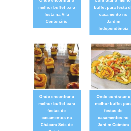
Onde encontrar o
Contratar o melho
melhor buffet para
buffet para festa d
festa na Vila
casamento no
Centenário
Jardim
Independência
Onde encontrar o
Onde contratar o
melhor buffet para
melhor buffet par
festas de
festas de
casamentos na
casamentos no
Chácara Seis de
Jardim Coimbra