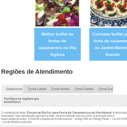
Melhor buffet de
Contratar buffet p
festas de
festa de casame
casamentos na Vila
no Jardim Barrei
Inglesa
Grande
Regiões de Atendimento
Selecione:
Zona Leste
Zona Norte
Zona Oeste
Zona Sul
Verifique as regiões que
atendemos
O conteúdo do texto "
Encontrar Buffet para Festa de Casamentos na Vila Helena
" é de direito
reservado. Sua reprodução, parcial ou total, mesmo citando nossos links, é proibida sem a
autorização do autor. Crime de violação de direito autoral – artigo 184 do Código Penal –
Lei 9610/9
- Lei de direitos autorais
.