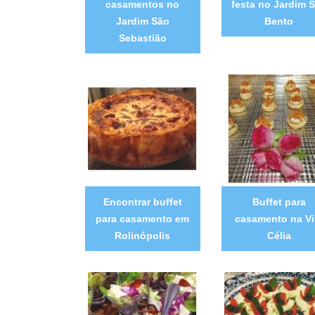
casamentos no
festa no Jardim 
Jardim São
Bento
Sebastião
Encontrar buffet
Buffet para
para casamento em
casamento na Vi
Rolinópolis
Célia