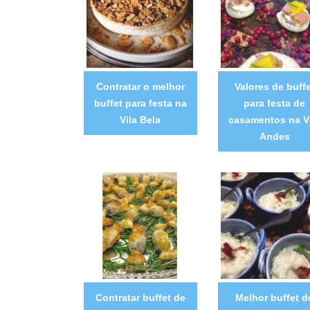
Contratar o melhor
Valores de buffe
buffet para festa na
para festa de
Vila Bela
casamentos na V
Andes
Contratar buffet de
Melhor buffet d