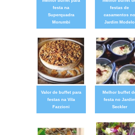
melhor buffet para
melhor buffet d
festa na
festas de
Superquadra
casamentos n
Morumbi
Jardim Modelo
Valor de buffet para
Melhor buffet d
festas na Vila
festa no Jardi
Fazzioni
Seckler