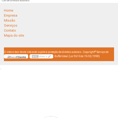
- Lei de direitos autorais
.
Home
Empresa
Missão
Serviços
Contato
Mapa do site
©
O inteiro teor deste site está sujeito à proteção de direitos autorais. Copyright
Serviço de
Buffet Ideal (Lei 9610 de 19/02/1998)