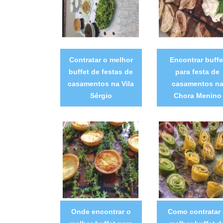
Contratar o melhor
Encontrar buffe
buffet de festas de
para festa de
casamentos na Vila
casamentos n
Sérgio
Chora Menino
Onde encontrar o
Como contratar