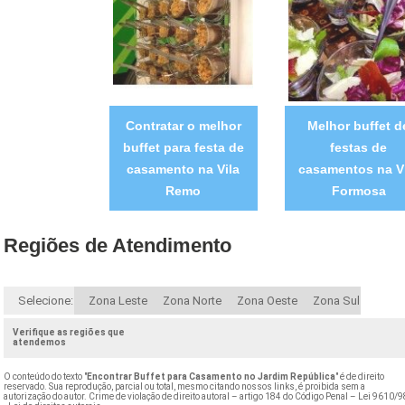
Contratar o melhor
Melhor buffet d
buffet para festa de
festas de
casamento na Vila
casamentos na V
Remo
Formosa
Regiões de Atendimento
Selecione:
Zona Leste
Zona Norte
Zona Oeste
Zona Sul
Verifique as regiões que
atendemos
O conteúdo do texto "
Encontrar Buffet para Casamento no Jardim República
" é de direito
reservado. Sua reprodução, parcial ou total, mesmo citando nossos links, é proibida sem a
autorização do autor. Crime de violação de direito autoral – artigo 184 do Código Penal –
Lei 9610/9