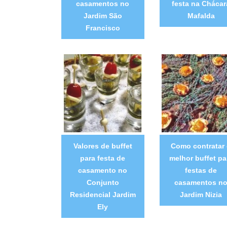
casamentos no
festa na Chácar
Jardim São
Mafalda
Francisco
Valores de buffet
Como contratar
para festa de
melhor buffet pa
casamento no
festas de
Conjunto
casamentos n
Residencial Jardim
Jardim Nizia
Ely