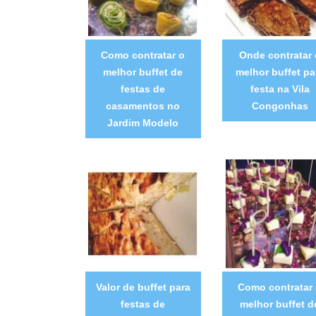
Como contratar o
Onde contratar 
melhor buffet de
melhor buffet pa
festas de
festa na Vila
casamentos no
Congonhas
Jardim Modelo
Valor de buffet para
Como contratar
festas de
melhor buffet d