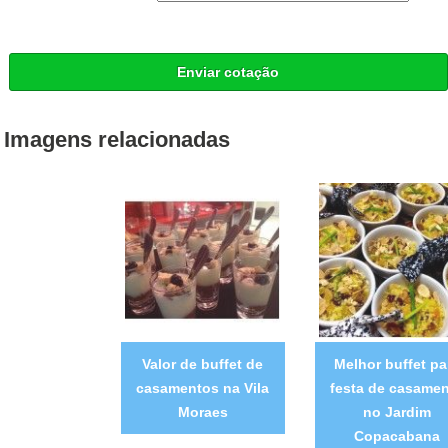
Enviar cotação
Imagens relacionadas
Valor de buffet de
Melhor buffet pa
casamentos na Vila
festa de casame
Moraes
no Jardim
Copacabana