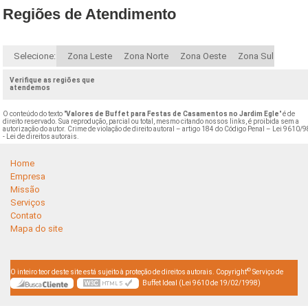
Regiões de Atendimento
Selecione:
Zona Leste
Zona Norte
Zona Oeste
Zona Sul
Verifique as regiões que
atendemos
O conteúdo do texto "
Valores de Buffet para Festas de Casamentos no Jardim Egle
" é de
direito reservado. Sua reprodução, parcial ou total, mesmo citando nossos links, é proibida sem a
autorização do autor. Crime de violação de direito autoral – artigo 184 do Código Penal –
Lei 9610/9
- Lei de direitos autorais
.
Home
Empresa
Missão
Serviços
Contato
Mapa do site
©
O inteiro teor deste site está sujeito à proteção de direitos autorais. Copyright
Serviço de
Buffet Ideal (Lei 9610 de 19/02/1998)