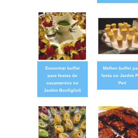
Encontrar buffet
Melhor buffet pa
para festas de
festa no Jardim P
casamentos no
Peri
Jardim Bonfiglioli