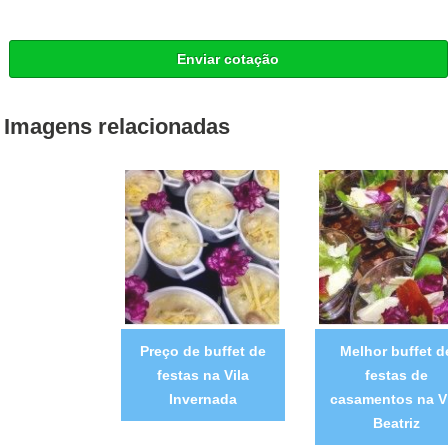
Enviar cotação
Imagens relacionadas
Preço de buffet de
Melhor buffet d
festas na Vila
festas de
Invernada
casamentos na V
Beatriz