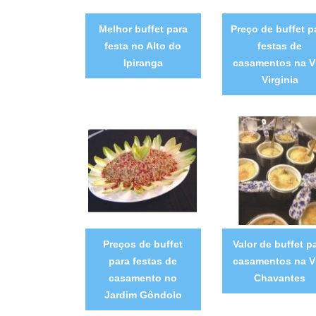
Melhor buffet para
Preço de buffet p
festa no Alto do
festas de
Ipiranga
casamentos na V
Virginia
Preços de buffet
Valor de buffet p
para festas de
casamentos na V
casamento no
Chavantes
Jardim Gôndolo