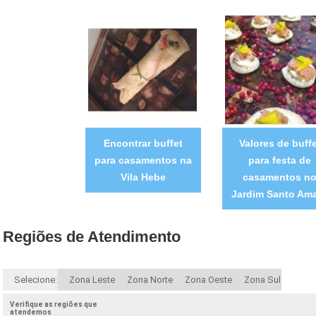
Encontrar buffet
Valores de buffe
para casamentos na
para festa de
Vila Hebe
casamentos n
Jardim Santo Am
Regiões de Atendimento
Selecione:
Zona Leste
Zona Norte
Zona Oeste
Zona Sul
Verifique as regiões que
atendemos