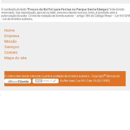
O conteúdo do texto "
Preços de Buffet para Festas no Parque Santa Edwiges
" é de direito
reservado. Sua reprodução, parcial ou total, mesmo citando nossos links, é proibida sem a
autorização do autor. Crime de violação de direito autoral – artigo 184 do Código Penal –
Lei 9610/9
- Lei de direitos autorais
.
Home
Empresa
Missão
Serviços
Contato
Mapa do site
©
O inteiro teor deste site está sujeito à proteção de direitos autorais. Copyright
Serviço de
Buffet Ideal (Lei 9610 de 19/02/1998)