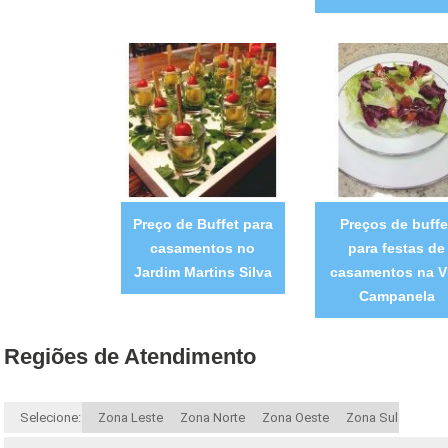
Preço de Buffet para
Preços de buffe
casamentos no
para festas de
Jardim Martins Silva
casamentos na V
Campanela
Regiões de Atendimento
Selecione:
Zona Leste
Zona Norte
Zona Oeste
Zona Sul