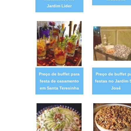
Jardim Lider
Preço de buffet para
Preço de buffet p
festa de casamento
festas no Jardim 
em Santa Teresinha
José