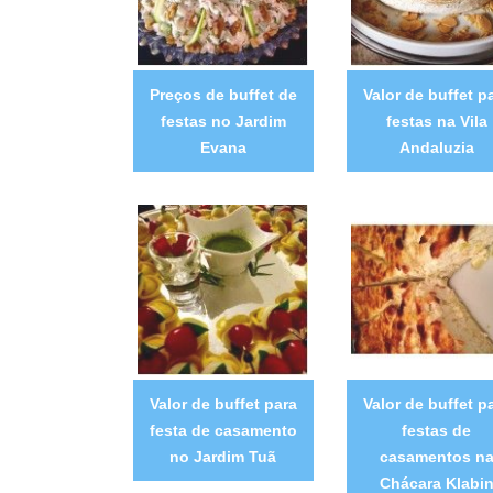
Preços de buffet de
Valor de buffet p
festas no Jardim
festas na Vila
Evana
Andaluzia
Valor de buffet para
Valor de buffet p
festa de casamento
festas de
no Jardim Tuã
casamentos n
Chácara Klabi