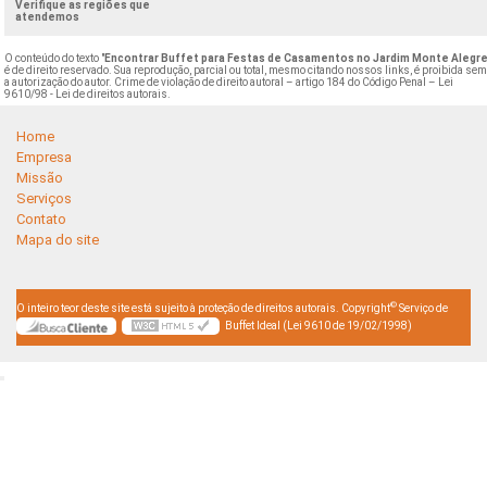
Verifique as regiões que
atendemos
O conteúdo do texto "
Encontrar Buffet para Festas de Casamentos no Jardim Monte Alegr
é de direito reservado. Sua reprodução, parcial ou total, mesmo citando nossos links, é proibida se
a autorização do autor. Crime de violação de direito autoral – artigo 184 do Código Penal –
Lei
9610/98 - Lei de direitos autorais
.
Home
Empresa
Missão
Serviços
Contato
Mapa do site
©
O inteiro teor deste site está sujeito à proteção de direitos autorais. Copyright
Serviço de
Buffet Ideal (Lei 9610 de 19/02/1998)