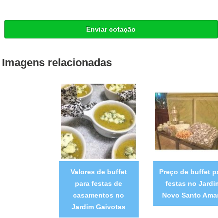
Enviar cotação
Imagens relacionadas
Valores de buffet
Preço de buffet p
para festas de
festas no Jardi
casamentos no
Novo Santo Ama
Jardim Gaivotas