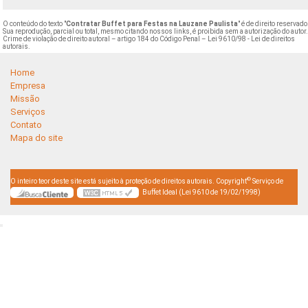
O conteúdo do texto "
Contratar Buffet para Festas na Lauzane Paulista
" é de direito reservado
Sua reprodução, parcial ou total, mesmo citando nossos links, é proibida sem a autorização do autor
Crime de violação de direito autoral – artigo 184 do Código Penal –
Lei 9610/98 - Lei de direitos
autorais
.
Home
Empresa
Missão
Serviços
Contato
Mapa do site
©
O inteiro teor deste site está sujeito à proteção de direitos autorais. Copyright
Serviço de
Buffet Ideal (Lei 9610 de 19/02/1998)