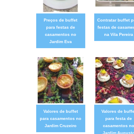
Preços de buffet
Contratar buffet p
para festas de
festas de casame
casamentos no
na Vila Pereira
Jardim Eva
Valores de buffet
Valores de buffe
para casamentos no
para festa de
Jardim Cruzeiro
casamentos n
Jardim August