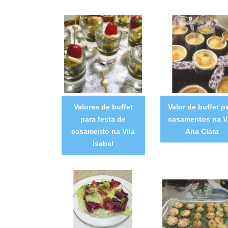
Valores de buffet
Valor de buffet p
para festa de
casamentos na V
casamento na Vila
Ana Clara
Isabel