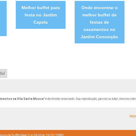
Melhor buffet para
Onde encontrar o
festa no Jardim
melhor buffet de
Capela
festas de
casamentos no
Jardim Conceição
Sul
amentos na Vila Santa Mooca
" é de direito reservado. Sua reprodução, parcial ou total, mesmo cit
Ho
rviço de Buffet Ideal (Lei 9610 de 19/02/1998)