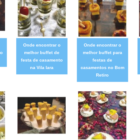
Onde encontrar o
Onde encontrar o
no
melhor buffet de
melhor buffet para
festa de casamento
festas de
na Vila Iara
casamentos no Bom
Retiro