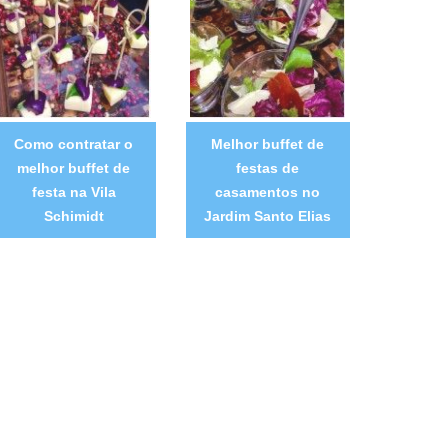
Como contratar o
Melhor buffet de
melhor buffet de
festas de
festa na Vila
casamentos no
Schimidt
Jardim Santo Elias