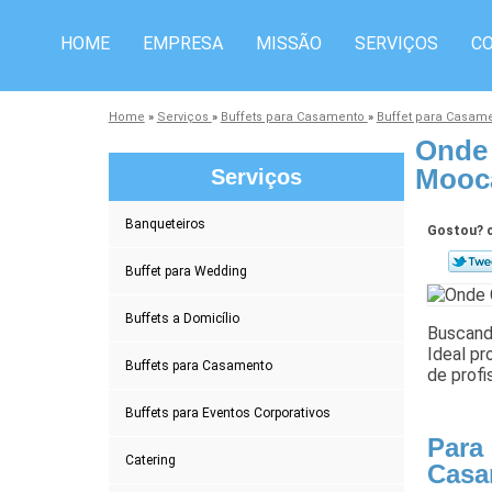
HOME
EMPRESA
MISSÃO
SERVIÇOS
C
Home
»
Serviços
»
Buffets para Casamento
»
Buffet para Casam
Onde 
Mooc
Serviços
Banqueteiros
Gostou? c
Buffet para Wedding
Buffets a Domicílio
Buscand
Ideal p
Buffets para Casamento
de profi
Buffets para Eventos Corporativos
Para
Catering
Casa