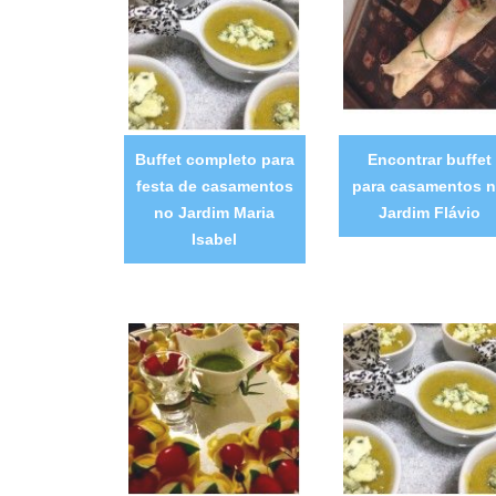
Buffet completo para
Encontrar buffet
festa de casamentos
para casamentos 
no Jardim Maria
Jardim Flávio
Isabel