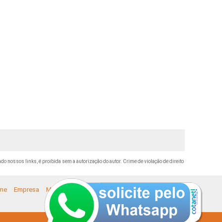
ando nossos links, é proibida sem a autorização do autor. Crime de violação de direito
me
Empresa
Missão
Serviços
Contato
Mapa do site