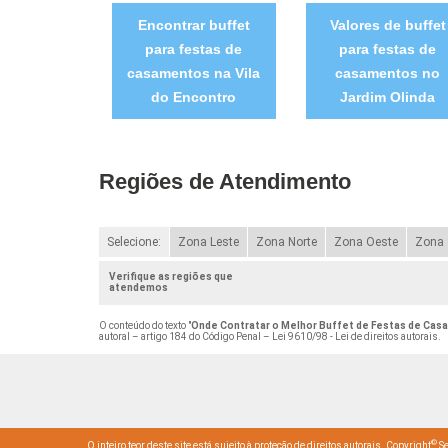
Encontrar buffet
Valores de buffet
para festas de
para festas de
casamentos na Vila
casamentos no
do Encontro
Jardim Olinda
Regiões de Atendimento
Selecione:
Zona Leste
Zona Norte
Zona Oeste
Zona 
Verifique as regiões que
atendemos
O conteúdo do texto "
Onde Contratar o Melhor Buffet de Festas de Cas
autoral – artigo 184 do Código Penal –
Lei 9610/98 - Lei de direitos autorais
.
©
O inteiro teor deste site está sujeito à proteção de direitos autorais. Copyright
Se