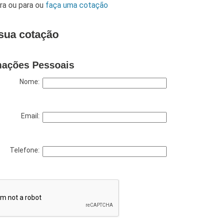
ara
ou para
ou
faça uma cotação
sua cotação
mações Pessoais
Nome:
Email:
Telefone: