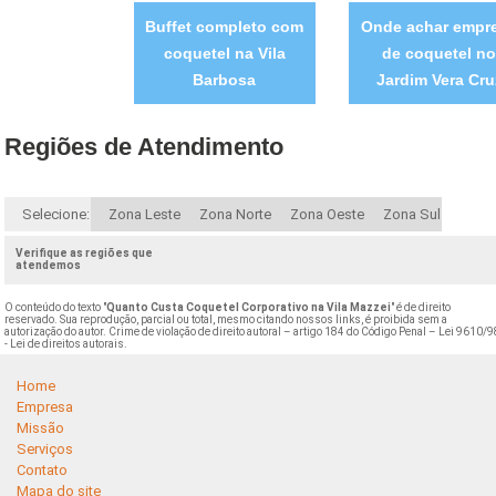
Buffet completo com
Onde achar empr
coquetel na Vila
de coquetel no
Barbosa
Jardim Vera Cru
Regiões de Atendimento
Selecione:
Zona Leste
Zona Norte
Zona Oeste
Zona Sul
Verifique as regiões que
atendemos
O conteúdo do texto "
Quanto Custa Coquetel Corporativo na Vila Mazzei
" é de direito
reservado. Sua reprodução, parcial ou total, mesmo citando nossos links, é proibida sem a
autorização do autor. Crime de violação de direito autoral – artigo 184 do Código Penal –
Lei 9610/9
- Lei de direitos autorais
.
Home
Empresa
Missão
Serviços
Contato
Mapa do site