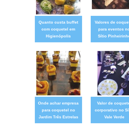
Quanto custa buffet
Valores de coque
com coquetel em
para eventos n
Higienópolis
Sítio Pinheirinh
Onde achar empresa
Valor de coquet
para coquetel no
corporativo no Sí
Jardim Três Estrelas
Vale Verde