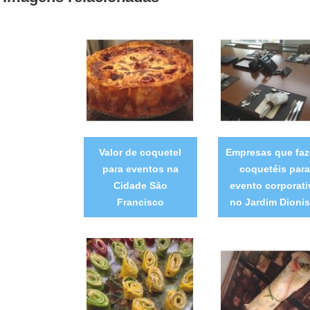
Valor de coquetel
Empresas que fa
para eventos na
coquetéis para
Cidade São
evento corporati
Francisco
no Jardim Dionis