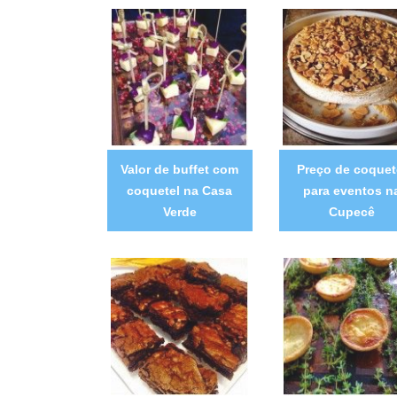
Valor de buffet com
Preço de coquet
coquetel na Casa
para eventos n
Verde
Cupecê