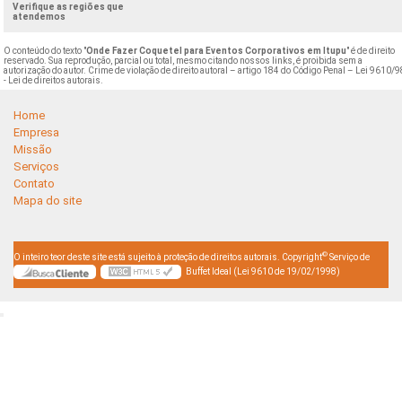
Verifique as regiões que
atendemos
O conteúdo do texto "
Onde Fazer Coquetel para Eventos Corporativos em Itupu
" é de direito
reservado. Sua reprodução, parcial ou total, mesmo citando nossos links, é proibida sem a
autorização do autor. Crime de violação de direito autoral – artigo 184 do Código Penal –
Lei 9610/9
- Lei de direitos autorais
.
Home
Empresa
Missão
Serviços
Contato
Mapa do site
©
O inteiro teor deste site está sujeito à proteção de direitos autorais. Copyright
Serviço de
Buffet Ideal (Lei 9610 de 19/02/1998)