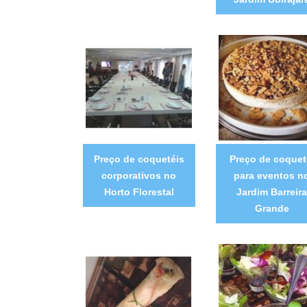
Preço de coquetéis
Preço de coquet
corporativos no
para eventos n
Horto Florestal
Jardim Barreira
Grande