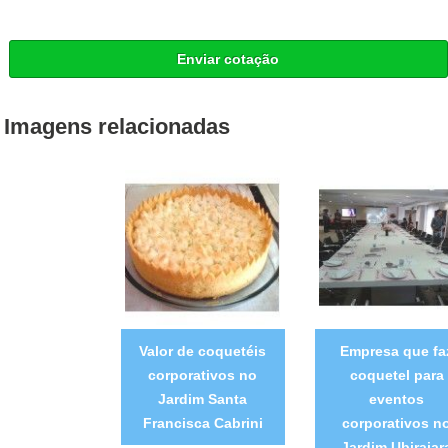
Enviar cotação
Imagens relacionadas
Valor de coquetéis
Empresa que fa
corporativos no
coquetel para
Jardim Santa
eventos
Francisca Cabrini
corporativos n
Jardim Ubirajar