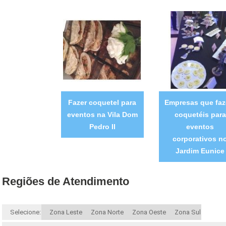
Fazer coquetel para
Empresas que fa
eventos na Vila Dom
coquetéis para
Pedro II
eventos
corporativos n
Jardim Eunice
Regiões de Atendimento
Selecione:
Zona Leste
Zona Norte
Zona Oeste
Zona Sul