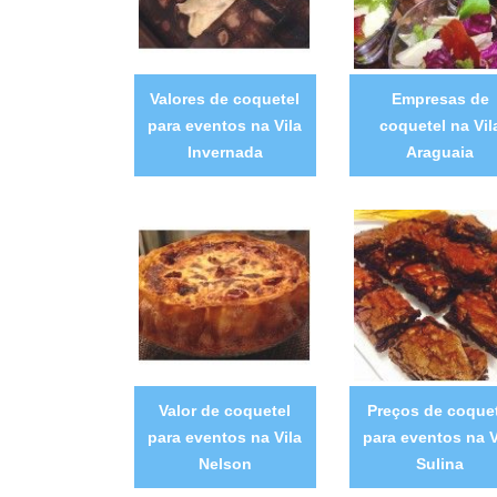
Valores de coquetel
Empresas de
para eventos na Vila
coquetel na Vil
Invernada
Araguaia
Valor de coquetel
Preços de coquet
para eventos na Vila
para eventos na V
Nelson
Sulina