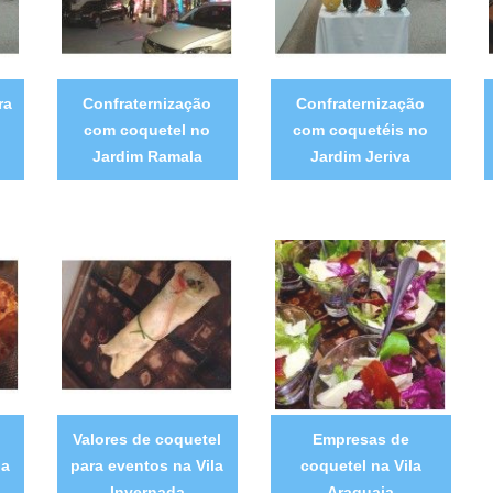
ra
Confraternização
Confraternização
com coquetel no
com coquetéis no
Jardim Ramala
Jardim Jeriva
Valores de coquetel
Empresas de
la
para eventos na Vila
coquetel na Vila
Invernada
Araguaia