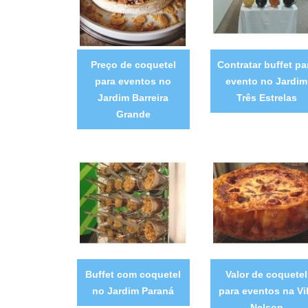
Preço de coquetel
Contratar buffet pa
para eventos no
evento no Jardim
Jardim Barreira
Três Estrelas
Grande
Buffet com coquetel
Valor de coquetel
no Jardim Paraná
para eventos na Vi
Nelson