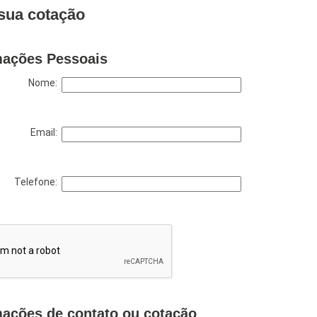
sua cotação
mações Pessoais
Nome:
Email:
Telefone:
mações de contato ou cotação