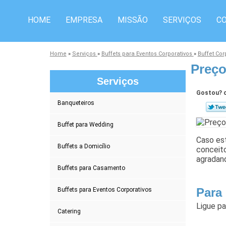
HOME
EMPRESA
MISSÃO
SERVIÇOS
C
Home
»
Serviços
»
Buffets para Eventos Corporativos
»
Buffet Co
Preço
Serviços
Gostou? c
Banqueteiros
Buffet para Wedding
Caso est
Buffets a Domicílio
conceito
agradan
Buffets para Casamento
Para
Buffets para Eventos Corporativos
Ligue p
Catering