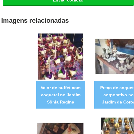
Enviar cotação
Imagens relacionadas
Valor de buffet com
Preço de coquet
coquetel no Jardim
corporativo no
Sônia Regina
Jardim da Coro