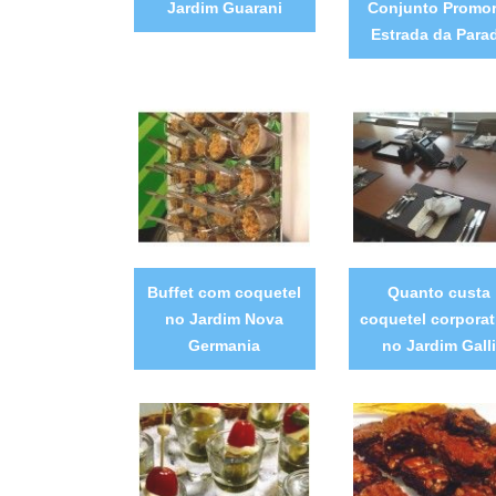
Jardim Guarani
Conjunto Promor
Estrada da Para
Buffet com coquetel
Quanto custa
no Jardim Nova
coquetel corporat
Germania
no Jardim Galli