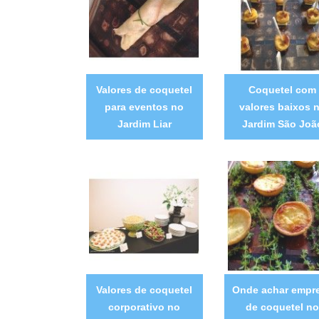
Valores de coquetel
Coquetel com
para eventos no
valores baixos 
Jardim Liar
Jardim São Joã
Valores de coquetel
Onde achar empr
corporativo no
de coquetel no