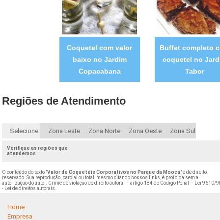
Coquetel com valor
Buffet completo 
baixo no Jardim
coquetel no Jard
Copacabana
Tabor
Regiões de Atendimento
Selecione:
Zona Leste
Zona Norte
Zona Oeste
Zona Sul
Verifique as regiões que
atendemos
O conteúdo do texto "
Valor de Coquetéis Corporativos no Parque da Mooca
" é de direito
reservado. Sua reprodução, parcial ou total, mesmo citando nossos links, é proibida sem a
autorização do autor. Crime de violação de direito autoral – artigo 184 do Código Penal –
Lei 9610/9
- Lei de direitos autorais
.
Home
Empresa