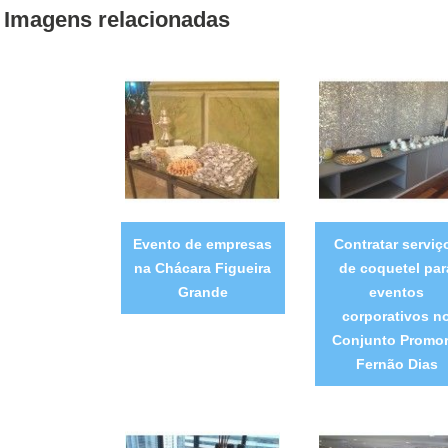
Imagens relacionadas
Evento de empresas
Contratar serviç
na Chácara Figueira
de coquetel par
Grande
eventos
corporativos n
Conjunto Promor
Fernão Dias