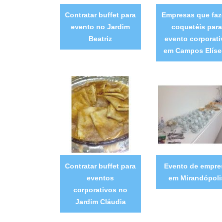
Contratar buffet para
Empresas que fa
evento no Jardim
coquetéis para
Beatriz
evento corporati
em Campos Elíse
Contratar buffet para
Evento de empre
eventos
em Mirandópoli
corporativos no
Jardim Cláudia