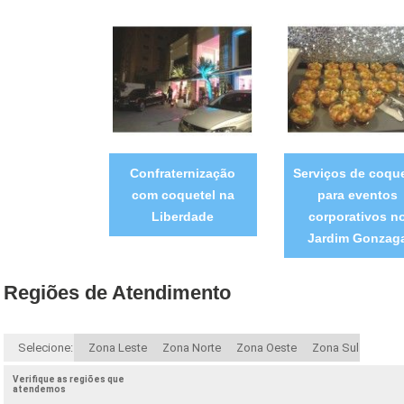
Confraternização
Serviços de coque
com coquetel na
para eventos
Liberdade
corporativos n
Jardim Gonzag
Regiões de Atendimento
Selecione:
Zona Leste
Zona Norte
Zona Oeste
Zona Sul
Verifique as regiões que
atendemos