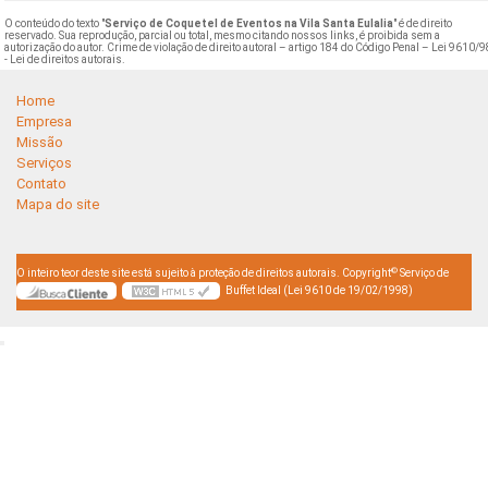
O conteúdo do texto "
Serviço de Coquetel de Eventos na Vila Santa Eulalia
" é de direito
reservado. Sua reprodução, parcial ou total, mesmo citando nossos links, é proibida sem a
autorização do autor. Crime de violação de direito autoral – artigo 184 do Código Penal –
Lei 9610/9
- Lei de direitos autorais
.
Home
Empresa
Missão
Serviços
Contato
Mapa do site
©
O inteiro teor deste site está sujeito à proteção de direitos autorais. Copyright
Serviço de
Buffet Ideal (Lei 9610 de 19/02/1998)