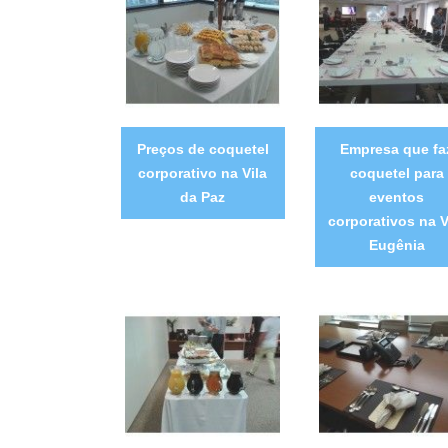
Preços de coquetel
Empresa que fa
corporativo na Vila
coquetel para
da Paz
eventos
corporativos na V
Eugênia