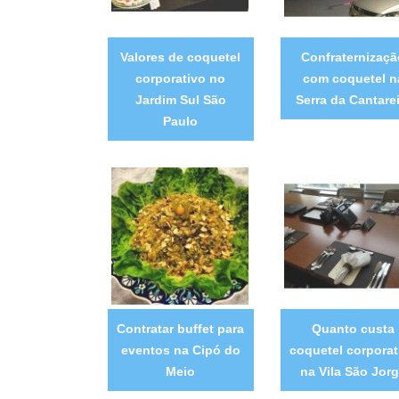
Valores de coquetel
Confraternizaçã
corporativo no
com coquetel n
Jardim Sul São
Serra da Cantarei
Paulo
Contratar buffet para
Quanto custa
eventos na Cipó do
coquetel corporat
Meio
na Vila São Jor