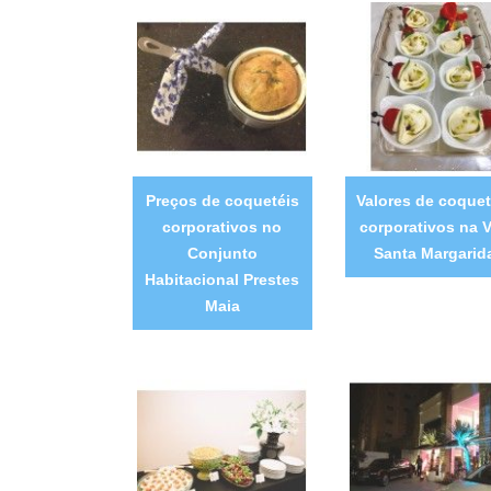
Preços de coquetéis
Valores de coquet
corporativos no
corporativos na V
Conjunto
Santa Margarid
Habitacional Prestes
Maia