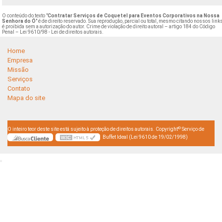
O conteúdo do texto "
Contratar Serviços de Coquetel para Eventos Corporativos na Nossa
Senhora do Ó
" é de direito reservado. Sua reprodução, parcial ou total, mesmo citando nossos link
é proibida sem a autorização do autor. Crime de violação de direito autoral – artigo 184 do Código
Penal –
Lei 9610/98 - Lei de direitos autorais
.
Home
Empresa
Missão
Serviços
Contato
Mapa do site
©
O inteiro teor deste site está sujeito à proteção de direitos autorais. Copyright
Serviço de
Buffet Ideal (Lei 9610 de 19/02/1998)