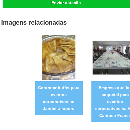
Enviar cotação
Imagens relacionadas
Contratar buffet para
Empresa que fa
eventos
coquetel para
corporativos no
eventos
Jardim Uirapuru
corporativos na V
Cardoso Franc