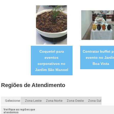
Coquetel para
Contratar buffet p
eventos
evento no Jard
corporativos no
Boa Vista
Jardim São Manoel
Regiões de Atendimento
Selecione:
Zona Leste
Zona Norte
Zona Oeste
Zona Sul
Verifique as regiões que
atendemos