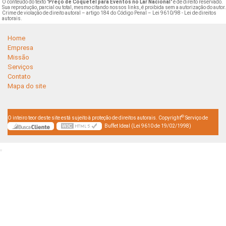
O conteúdo do texto "
Preço de Coquetel para Eventos no Lar Nacional
" é de direito reservado.
Sua reprodução, parcial ou total, mesmo citando nossos links, é proibida sem a autorização do autor
Crime de violação de direito autoral – artigo 184 do Código Penal –
Lei 9610/98 - Lei de direitos
autorais
.
Home
Empresa
Missão
Serviços
Contato
Mapa do site
©
O inteiro teor deste site está sujeito à proteção de direitos autorais. Copyright
Serviço de
Buffet Ideal (Lei 9610 de 19/02/1998)