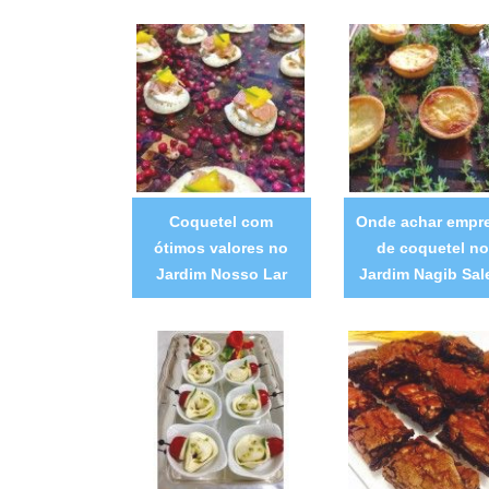
Coquetel com
Onde achar empr
ótimos valores no
de coquetel no
Jardim Nosso Lar
Jardim Nagib Sa