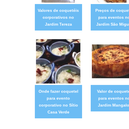
Valores de coquetéis
Preços de coquet
corporativos no
para eventos n
Jardim Tereza
Jardim São Migu
Onde fazer coquetel
Valor de coquet
para evento
para eventos n
corporativo no Sítio
Jardim Mangalo
Casa Verde