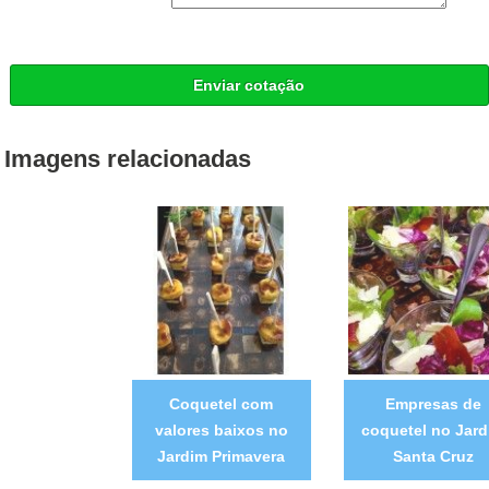
Enviar cotação
Imagens relacionadas
Coquetel com
Empresas de
valores baixos no
coquetel no Jard
Jardim Primavera
Santa Cruz