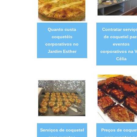
Quanto custa
Contratar serviç
coquetéis
de coquetel par
corporativos no
eventos
Jardim Esther
corporativos na V
Célia
Serviços de coquetel
Preços de coquet