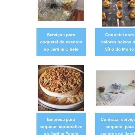
Serviços para
Coquetel com
coquetel de eventos
valores baixos 
no Jardim Cibele
Sítio do Morro
Empresa para
Contratar serviç
coquetel corporativo
coquetel para
no Jardim Faraht
eventos no Jard