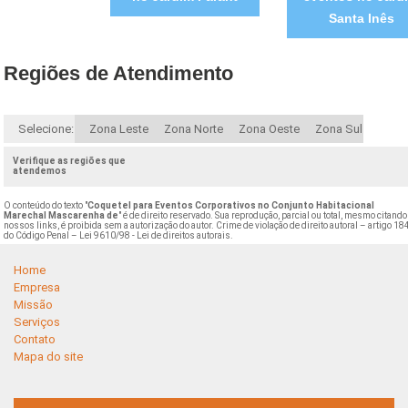
Santa Inês
Regiões de Atendimento
Selecione:
Zona Leste
Zona Norte
Zona Oeste
Zona Sul
Verifique as regiões que
atendemos
O conteúdo do texto "
Coquetel para Eventos Corporativos no Conjunto Habitacional
Marechal Mascarenha de
" é de direito reservado. Sua reprodução, parcial ou total, mesmo citando
nossos links, é proibida sem a autorização do autor. Crime de violação de direito autoral – artigo 18
do Código Penal –
Lei 9610/98 - Lei de direitos autorais
.
Home
Empresa
Missão
Serviços
Contato
Mapa do site