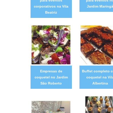
para eventos
para eventos n
corporativos na Vila
Jardim Maring
Beatriz
Empresas de
Buffet completo 
coquetel no Jardim
coquetel na Vil
São Roberto
Albertina