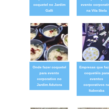
coquetel no Jardim
evento corporati
Galli
na Vila Stela
Onde fazer coquetel
Empresas que fa
para evento
coquetéis para
corporativo no
eventos
Jardim Adutora
corporativos n
Itaberaba