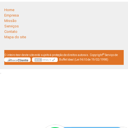
Home
Empresa
Missão
Serviços
Contato
Mapa do site
©
O inteiro teor deste site está sujeito à proteção de direitos autorais. Copyright
Serviço de
Buffet Ideal (Lei 9610 de 19/02/1998)