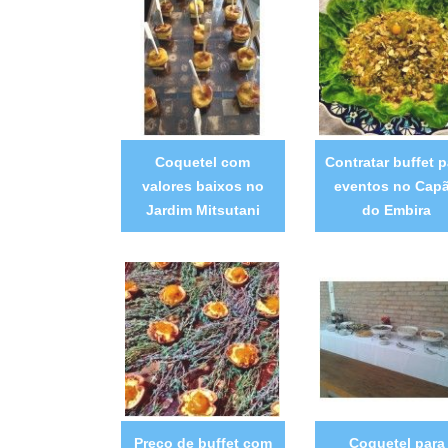
Coquetel com
Contratar buffet p
valores baixos no
eventos no Cap
Jardim Mitsutani
do Embira
Preço de buffet com
Coquetel para