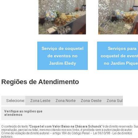
Serviço de coquetel
Serviços para
de eventos no
coquetel de even
Jardim Eledy
no Jardim Pique
Regiões de Atendimento
Selecione:
Zona Leste
Zona Norte
Zona Oeste
Zona Sul
Verifique as regiões que
atendemos
O conteúdo do texto "
Coquetel com Valor Baixo na Chácara Schunck
" é de direito reservado. Su
reprodução, parcial ou total, mesmo citando nossos links, é proibida sem a autorização do autor.
Crime de violação de direito autoral – artigo 184 do Código Penal –
Lei 9610/98 - Lei de direitos
autorais
.