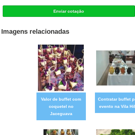
Enviar cotação
Imagens relacionadas
Valor de buffet com
Contratar buffet p
coquetel no
evento na Vila Hi
Jaceguava