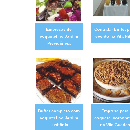
Empresas de
Contratar buffet p
coquetel no Jardim
evento na Vila Hi
Previdência
Buffet completo com
Empresa para
coquetel no Jardim
coquetel corporat
Lusitânia
na Vila Guedes