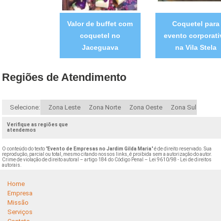
Valor de buffet com
Coquetel para
coquetel no
evento corporati
Jaceguava
na Vila Stela
Regiões de Atendimento
Selecione:
Zona Leste
Zona Norte
Zona Oeste
Zona Sul
Verifique as regiões que
atendemos
O conteúdo do texto "
Evento de Empresas no Jardim Gilda Maria
" é de direito reservado. Sua
reprodução, parcial ou total, mesmo citando nossos links, é proibida sem a autorização do autor.
Crime de violação de direito autoral – artigo 184 do Código Penal –
Lei 9610/98 - Lei de direitos
autorais
.
Home
Empresa
Missão
Serviços