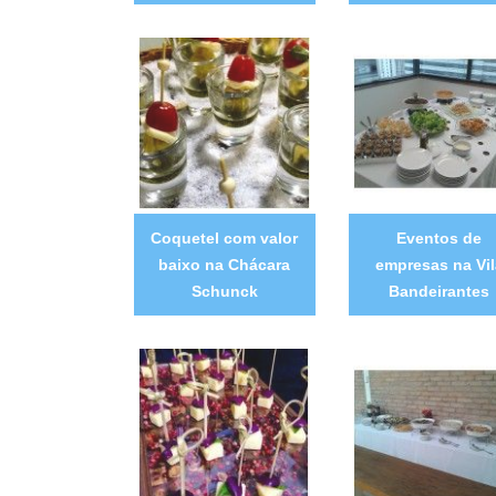
Coquetel com valor
Eventos de
baixo na Chácara
empresas na Vil
Schunck
Bandeirantes