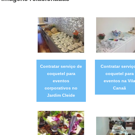
Contratar serviço de
Contratar serviç
coquetel para
coquetel para
eventos
eventos na Vil
corporativos no
Canaã
Jardim Cleide