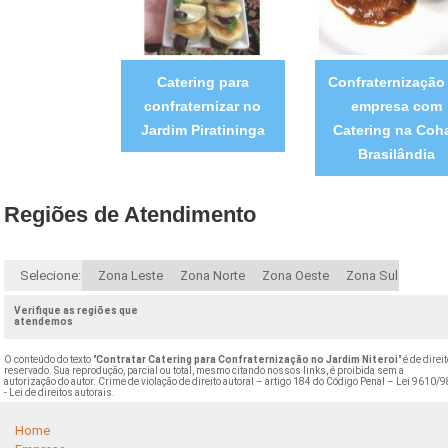
Catering para
Confraternização
confraternizar no
empresa com
Jardim Piratininga
Catering na Coh
Brasilândia
Regiões de Atendimento
Selecione:
Zona Leste
Zona Norte
Zona Oeste
Zona Sul
Verifique as regiões que
atendemos
O conteúdo do texto "
Contratar Catering para Confraternização no Jardim Niteroi
" é de direi
reservado. Sua reprodução, parcial ou total, mesmo citando nossos links, é proibida sem a
autorização do autor. Crime de violação de direito autoral – artigo 184 do Código Penal –
Lei 9610/9
- Lei de direitos autorais
.
Home