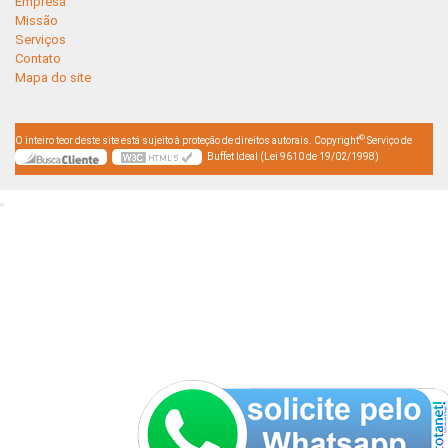
Empresa
Missão
Serviços
Contato
Mapa do site
©
O inteiro teor deste site está sujeito à proteção de direitos autorais. Copyright
Serviço de
Buffet Ideal (Lei 9610 de 19/02/1998)