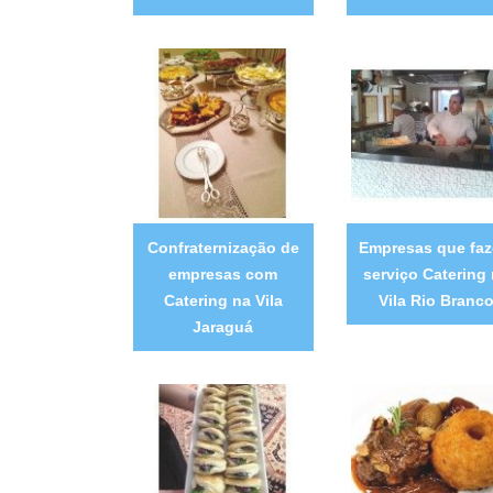
Confraternização de
Empresas que fa
empresas com
serviço Catering
Catering na Vila
Vila Rio Branc
Jaraguá