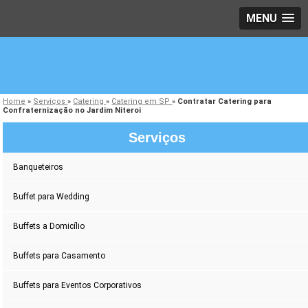
MENU
Home
»
Serviços
»
Catering
»
Catering em SP
»
Contratar Catering para
Confraternização no Jardim Niteroi
Serviços
Banqueteiros
Buffet para Wedding
Buffets a Domicílio
Buffets para Casamento
Buffets para Eventos Corporativos