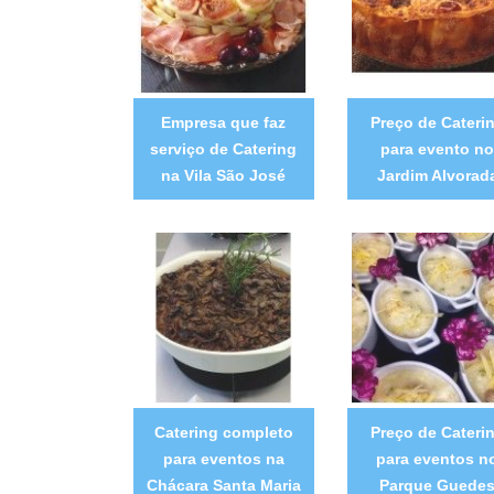
Empresa que faz
Preço de Cateri
serviço de Catering
para evento no
na Vila São José
Jardim Alvorad
Catering completo
Preço de Cateri
para eventos na
para eventos n
Chácara Santa Maria
Parque Guede