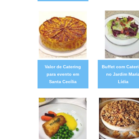
Valor de Catering
Buffet com Cater
para evento em
no Jardim Mari
Santa Cecília
Lídia