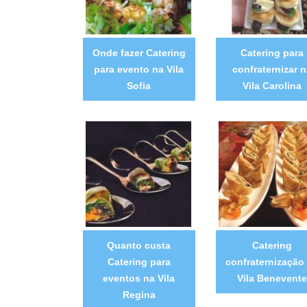
Onde fazer Catering
Catering para
para evento na Vila
confraternizar n
Sofia
Vila Carolina
Quanto custa
Catering
Catering para
confraternização
eventos na Vila
Vila Benevente
Regina