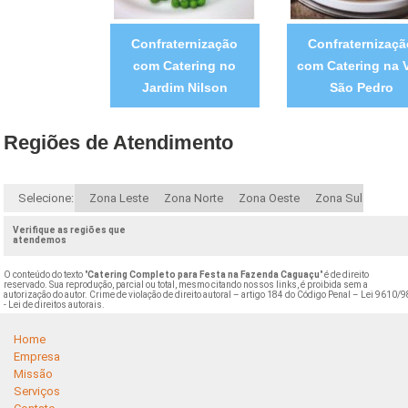
Confraternização
Confraternizaçã
com Catering no
com Catering na V
Jardim Nilson
São Pedro
Regiões de Atendimento
Selecione:
Zona Leste
Zona Norte
Zona Oeste
Zona Sul
Verifique as regiões que
atendemos
O conteúdo do texto "
Catering Completo para Festa na Fazenda Caguaçu
" é de direito
reservado. Sua reprodução, parcial ou total, mesmo citando nossos links, é proibida sem a
autorização do autor. Crime de violação de direito autoral – artigo 184 do Código Penal –
Lei 9610/9
- Lei de direitos autorais
.
Home
Empresa
Missão
Serviços