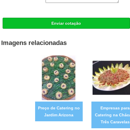
Enviar cotação
Imagens relacionadas
Preço de Catering no
Empresas para
Jardim Arizona
Catering na Chác
Três Caravelas