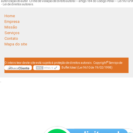
autorização do autor. Crime de violação de direito autoral – artigo 184 do Código Penal –
Lei 9610/9
- Lei de direitos autorais
.
Home
Empresa
Missão
Serviços
Contato
Mapa do site
©
O inteiro teor deste site está sujeito à proteção de direitos autorais. Copyright
Serviço de
Buffet Ideal (Lei 9610 de 19/02/1998)