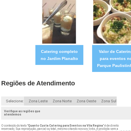
Catering completo
Valor de Cateri
no Jardim Planalto
para eventos n
Parque Paulistin
Regiões de Atendimento
Selecione:
Zona Leste
Zona Norte
Zona Oeste
Zona Sul
Verifique as regiões que
atendemos
O conteúdo do texto "
Quanto Custa Catering para Eventos na Vila Regina
" é de direito
reservado. Sua reprodução, parcial ou total, mesmo citando nossos links, é proibida sem a