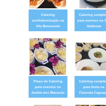
Catering
Catering comple
confraternização na
para eventos na V
Vila Benevente
Valdemar
Preço de Catering
Catering comple
para eventos no
para festa na
Jardim dos Manacás
Fazenda Cagua