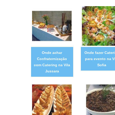
Onde achar
Onde fazer Cater
Confraternização
para evento na V
com Catering na Vila
Sofia
Jussara