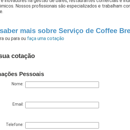
 e inovadores na gestão de bares, restaurantes comerciais e ind
micos. Nossos profissionais são especializados e trabalham com
e.
 saber mais sobre Serviço de Coffee Bre
ara
ou para
ou
faça uma cotação
sua cotação
mações Pessoais
Nome:
Email:
Telefone: