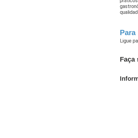
práticos
gastronô
qualidad
Para
Ligue p
Faça 
Infor