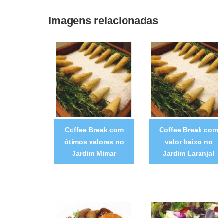
Imagens relacionadas
Coffee Break com
Coffee Break co
ótimos valores no
valor baixo no
Jardim Mimar
Jardim Laranjal