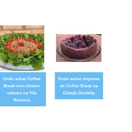
Onde achar Coffee
Onde achar empresa
Break com ótimos
de Coffee Break na
valores na Vila
Cidade Domitila
Romana