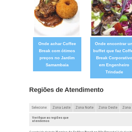
Onde achar Coffee
Onde encontrar u
Break com ótimos
buffet que faz Coff
preços no Jardim
Break Corporativ
Samambaia
em Engenheiro
Trindade
Regiões de Atendimento
Selecione:
Zona Leste
Zona Norte
Zona Oeste
Zona 
Verifique as regiões que
atendemos