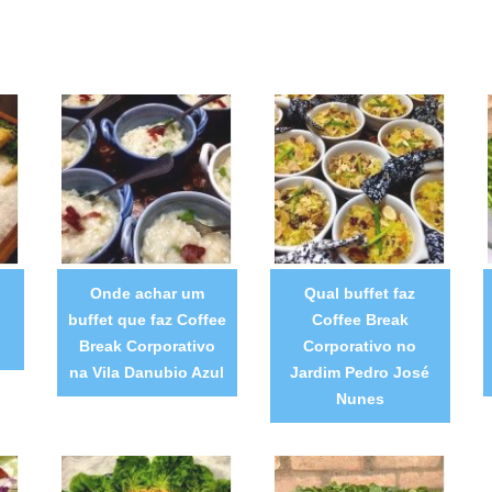
m
Onde achar um
Qual buffet faz
buffet que faz Coffee
Coffee Break
Break Corporativo
Corporativo no
na Vila Danubio Azul
Jardim Pedro José
Nunes