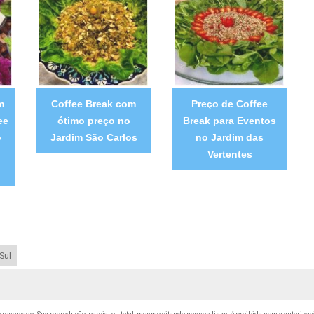
m
Coffee Break com
Preço de Coffee
ee
ótimo preço no
Break para Eventos
o
Jardim São Carlos
no Jardim das
Vertentes
Sul