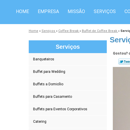
HOME
EMPRESA
MISSÃO
SERVIÇOS
C
Home
»
Serviços
»
Coffee Break
»
Buffet de Coffee Break
»
Servi
Servi
Serviços
Gostou? c
Banqueteiros
Buffet para Wedding
Buffets a Domicílio
Buffets para Casamento
Buffets para Eventos Corporativos
Catering