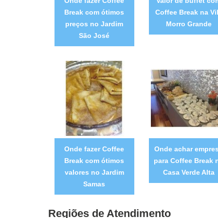
Onde fazer Coffee
Valor de buffet co
Break com ótimos
Coffee Break na Vi
preços no Jardim
Morro Grande
São José
Onde fazer Coffee
Onde achar empre
Break com ótimos
para Coffee Break 
valores no Jardim
Casa Verde Alta
Samas
Regiões de Atendimento