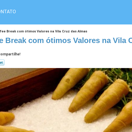
ONTATO
fee Break com ótimos Valores na Vila Cruz das Almas
e Break com ótimos Valores na Vila 
ompartilhe!