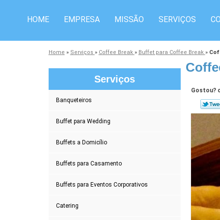
HOME
EMPRESA
MISSÃO
SERVIÇOS
C
Home
»
Serviços
»
Coffee Break
»
Buffet para Coffee Break
»
Cof
Coffe
Serviços
Gostou? c
Banqueteiros
Buffet para Wedding
Buffets a Domicílio
Buffets para Casamento
Buffets para Eventos Corporativos
Catering