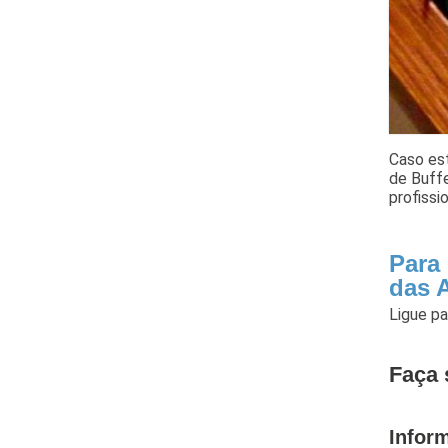
Caso es
de Buffe
profissi
Para
das 
Ligue p
Faça 
Infor