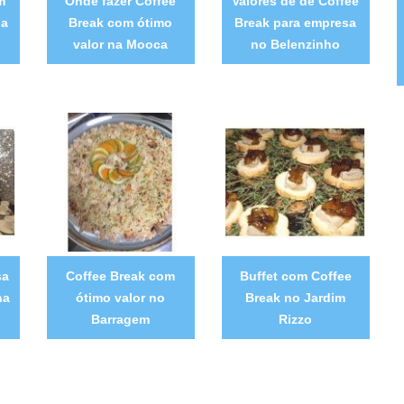
m
Onde fazer Coffee
Valores de de Coffee
la
Break com ótimo
Break para empresa
valor na Mooca
no Belenzinho
sa
Coffee Break com
Buffet com Coffee
na
ótimo valor no
Break no Jardim
Barragem
Rizzo